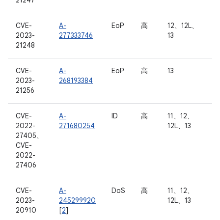
21247
CVE-
A-
EoP
高
12、12L、
2023-
277333746
13
21248
CVE-
A-
EoP
高
13
2023-
268193384
21256
CVE-
A-
ID
高
11、12、
2022-
271680254
12L、13
27405、
CVE-
2022-
27406
CVE-
A-
DoS
高
11、12、
2023-
245299920
12L、13
20910
[
2
]