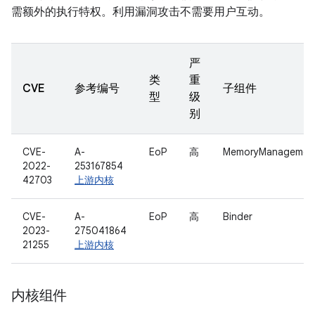
需额外的执行特权。利用漏洞攻击不需要用户互动。
严
类
重
CVE
参考编号
子组件
型
级
别
CVE-
A-
EoP
高
MemoryManagemen
2022-
253167854
42703
上游内核
CVE-
A-
EoP
高
Binder
2023-
275041864
21255
上游内核
内核组件