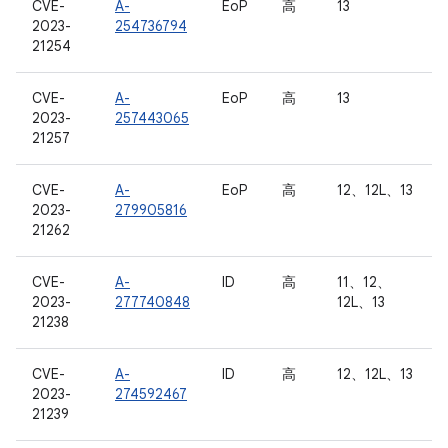
CVE-
A-
EoP
高
13
2023-
254736794
21254
CVE-
A-
EoP
高
13
2023-
257443065
21257
CVE-
A-
EoP
高
12、12L、13
2023-
279905816
21262
CVE-
A-
ID
高
11、12、
2023-
277740848
12L、13
21238
CVE-
A-
ID
高
12、12L、13
2023-
274592467
21239