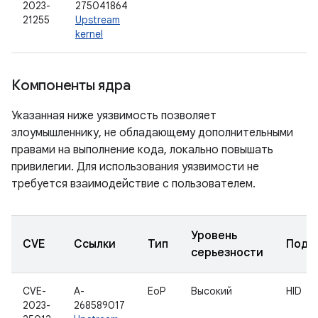
2023-
275041864
21255
Upstream
kernel
Компоненты ядра
Указанная ниже уязвимость позволяет
злоумышленнику, не обладающему дополнительными
правами на выполнение кода, локально повышать
привилегии. Для использования уязвимости не
требуется взаимодействие с пользователем.
Уровень
CVE
Ссылки
Тип
Подк
серьезности
CVE-
A-
EoP
Высокий
HID
2023-
268589017