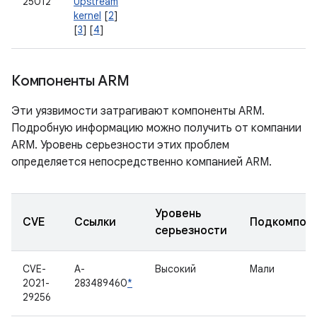
25012
Upstream
kernel
[
2
]
[
3
] [
4
]
Компоненты ARM
Эти уязвимости затрагивают компоненты ARM.
Подробную информацию можно получить от компании
ARM. Уровень серьезности этих проблем
определяется непосредственно компанией ARM.
Уровень
CVE
Ссылки
Подкомпон
серьезности
CVE-
A-
Высокий
Мали
2021-
283489460
*
29256