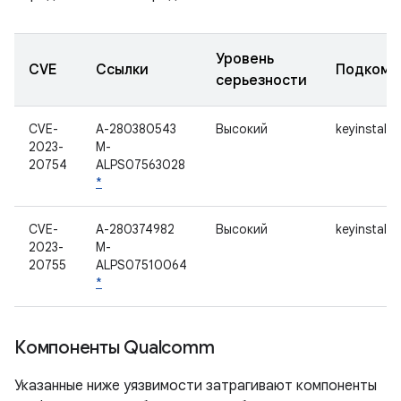
Уровень
CVE
Ссылки
Подкомп
серьезности
CVE-
A-280380543
Высокий
keyinstall
2023-
M-
20754
ALPS07563028
*
CVE-
A-280374982
Высокий
keyinstall
2023-
M-
20755
ALPS07510064
*
Компоненты Qualcomm
Указанные ниже уязвимости затрагивают компоненты