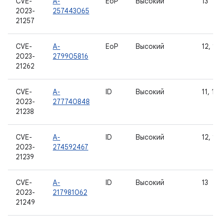
CVE-
A-
EoP
Высокий
13
2023-
257443065
21257
CVE-
A-
EoP
Высокий
12, 12
2023-
279905816
21262
CVE-
A-
ID
Высокий
11, 12
2023-
277740848
21238
CVE-
A-
ID
Высокий
12, 12
2023-
274592467
21239
CVE-
A-
ID
Высокий
13
2023-
217981062
21249