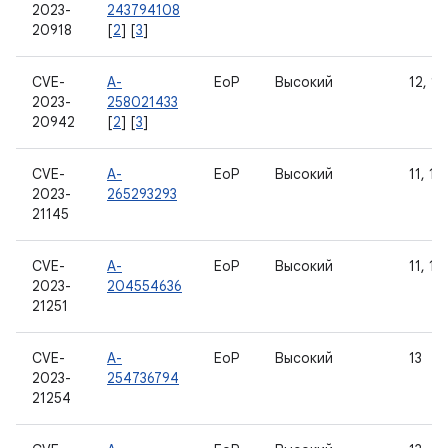
2023-
243794108
20918
[
2
] [
3
]
CVE-
A-
EoP
Высокий
12, 12
2023-
258021433
20942
[
2
] [
3
]
CVE-
A-
EoP
Высокий
11, 12
2023-
265293293
21145
CVE-
A-
EoP
Высокий
11, 12
2023-
204554636
21251
CVE-
A-
EoP
Высокий
13
2023-
254736794
21254