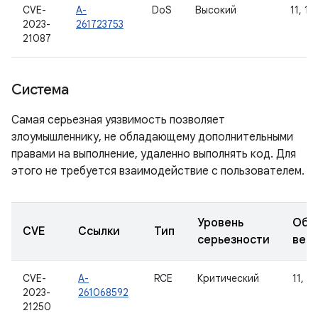
CVE-
A-
DoS
Высокий
11, 12
2023-
261723753
21087
Система
Самая серьезная уязвимость позволяет
злоумышленнику, не обладающему дополнительными
правами на выполнение, удаленно выполнять код. Для
этого не требуется взаимодействие с пользователем.
Уровень
Обн
CVE
Ссылки
Тип
серьезности
вер
CVE-
A-
RCE
Критический
11, 12
2023-
261068592
21250