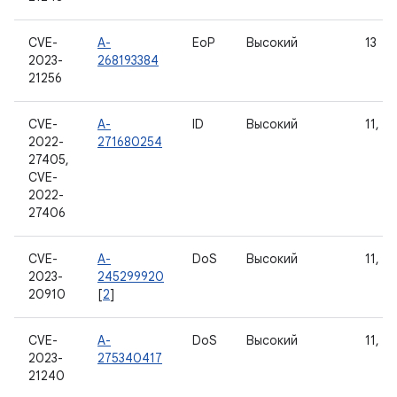
CVE-
A-
EoP
Высокий
13
2023-
268193384
21256
CVE-
A-
ID
Высокий
11, 12
2022-
271680254
27405,
CVE-
2022-
27406
CVE-
A-
DoS
Высокий
11, 12
2023-
245299920
20910
[
2
]
CVE-
A-
DoS
Высокий
11, 12
2023-
275340417
21240