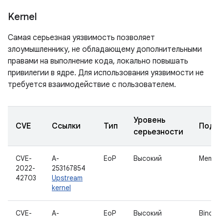
Kernel
Самая серьезная уязвимость позволяет
злоумышленнику, не обладающему дополнительными
правами на выполнение кода, локально повышать
привилегии в ядре. Для использования уязвимости не
требуется взаимодействие с пользователем.
Уровень
CVE
Ссылки
Тип
Подк
серьезности
CVE-
A-
EoP
Высокий
Memo
2022-
253167854
42703
Upstream
kernel
CVE-
A-
EoP
Высокий
Binde