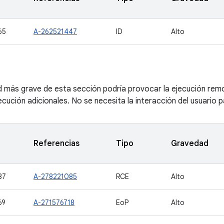
65
A-262521447
ID
Alto
ad más grave de esta sección podría provocar la ejecución rem
jecución adicionales. No se necesita la interacción del usuario
Referencias
Tipo
Gravedad
87
A-278221085
RCE
Alto
69
A-271576718
EoP
Alto