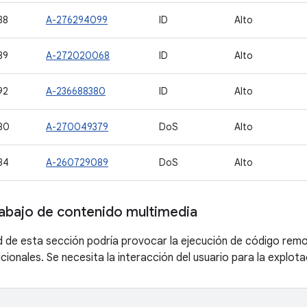
88
A-276294099
ID
Alto
89
A-272020068
ID
Alto
92
A-236688380
ID
Alto
80
A-270049379
DoS
Alto
84
A-260729089
DoS
Alto
abajo de contenido multimedia
ad de esta sección podría provocar la ejecución de código remot
cionales. Se necesita la interacción del usuario para la explota