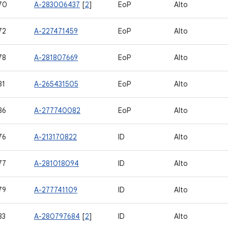
70
A-283006437
[
2
]
EoP
Alto
72
A-227471459
EoP
Alto
78
A-281807669
EoP
Alto
81
A-265431505
EoP
Alto
86
A-277740082
EoP
Alto
76
A-213170822
ID
Alto
77
A-281018094
ID
Alto
79
A-277741109
ID
Alto
83
A-280797684
[
2
]
ID
Alto