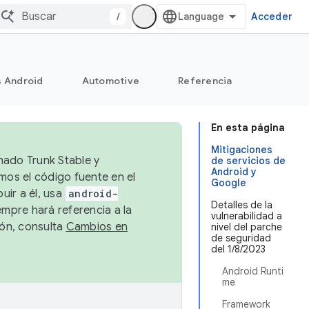
/
Acceder
s Android
Automotive
Referencia
En esta página
Mitigaciones
mado Trunk Stable y
de servicios de
Android y
emos el código fuente en el
Google
uir a él, usa
android-
Detalles de la
empre hará referencia a la
vulnerabilidad a
ión, consulta
Cambios en
nivel del parche
de seguridad
del 1/8/2023
Android Runti
me
Framework