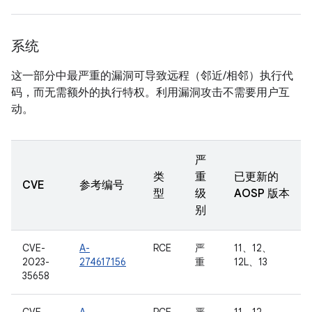
系统
这一部分中最严重的漏洞可导致远程（邻近/相邻）执行代
码，而无需额外的执行特权。利用漏洞攻击不需要用户互
动。
严
类
重
已更新的
CVE
参考编号
型
级
AOSP 版本
别
CVE-
A-
RCE
严
11、12、
2023-
274617156
重
12L、13
35658