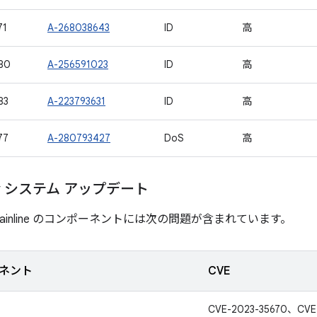
71
A-268038643
ID
高
80
A-256591023
ID
高
83
A-223793631
ID
高
77
A-280793427
DoS
高
lay システム アップデート
ainline のコンポーネントには次の問題が含まれています。
ネント
CVE
CVE-2023-35670、CVE