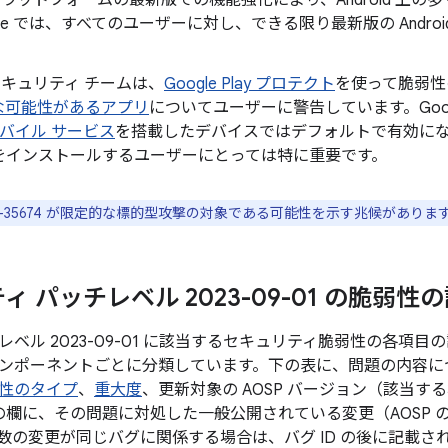
id プラットフォームの最新版での機能強化により、Android 
gle では、すべてのユーザーに対し、できる限り最新版の Andr
。
d セキュリティ チームは、
Google Play プロテクト
を使って脆弱性
な可能性があるアプリ
についてユーザーに警告しています。Googl
 モバイル サービス
を搭載したデバイスではデフォルトで有効になってお
をインストールするユーザーにとっては特に重要です。
2023-35674 が限定的な標的型攻撃の対象である可能性を示す兆候がありま
 パッチレベル 2023-09-01 の脆弱性
ベル 2023-09-01 に該当するセキュリティ脆弱性の各項
ンポーネントごとに分類しています。下の表に、問題の内容につい
性のタイプ
、
重大度
、更新対象の AOSP バージョン（該当
D の欄に、その問題に対処した一般公開されている変更（AOSP
数の変更が同じバグに関係する場合は、バグ ID の後に記載さ