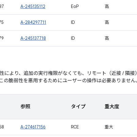
87
A-245135112
EoP
高
75
A-284297711
ID
高
79
A-245137718
ID
高
性により、追加の実行権限がなくても、リモート（近接 / 隣
この脆弱性を悪用するためにユーザーの操作は必要ありません
参照
タイプ
重大度
58
A-274617156
RCE
重大