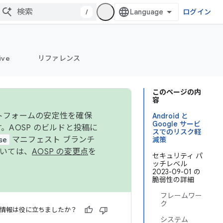
/
ログイン
ive
リファレンス
このページの内
容
ットフォームの安定性を確保
Android と
Google サービ
す。AOSP のビルドと投稿に
スでのリスク軽
se
マニフェスト ブランチ
減策
ついては、
AOSP の変更点
を
セキュリティ パ
ッチレベル
2023-09-01 の
脆弱性の詳細
フレームワー
ク
情報は役に立ちましたか？
システム