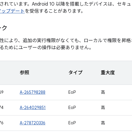
れています。Android 10 以降を搭載したデバイスは、セキ
 アップデート
を受信することがあります。
ーク
性により、追加の実行権限がなくても、ローカルで権限を昇格
るためにユーザーの操作は必要ありません。
参照
タイプ
重大度
69
A-265798288
EoP
高
74
A-264029851
EoP
高
76
A-278720336
EoP
高