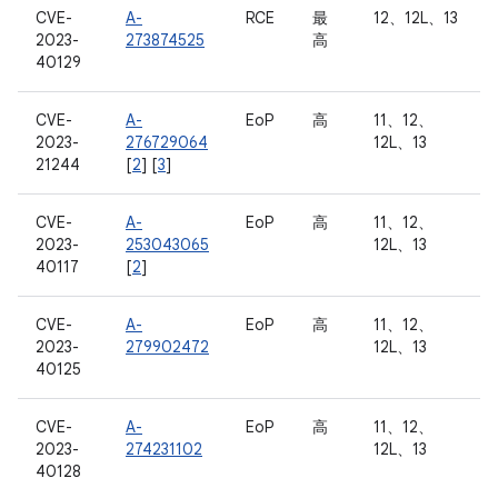
CVE-
A-
RCE
最
12、12L、13
2023-
273874525
高
40129
CVE-
A-
EoP
高
11、12、
2023-
276729064
12L、13
21244
[
2
] [
3
]
CVE-
A-
EoP
高
11、12、
2023-
253043065
12L、13
40117
[
2
]
CVE-
A-
EoP
高
11、12、
2023-
279902472
12L、13
40125
CVE-
A-
EoP
高
11、12、
2023-
274231102
12L、13
40128