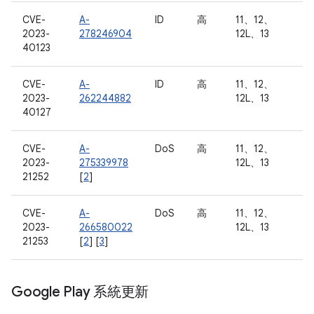
CVE-
A-
ID
高
11、12、
2023-
278246904
12L、13
40123
CVE-
A-
ID
高
11、12、
2023-
262244882
12L、13
40127
CVE-
A-
DoS
高
11、12、
2023-
275339978
12L、13
21252
[
2
]
CVE-
A-
DoS
高
11、12、
2023-
266580022
12L、13
21253
[
2
] [
3
]
Google Play 系統更新