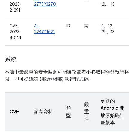
2023-
277593270
12L、13
21291
CVE-
A-
ID
高
11、12、
2023-
224771621
12L、13
40121
系統
本節中最嚴重的安全漏洞可能讓攻擊者不必取得額外執行權
限，即可從遠端 (鄰近/相鄰) 執行程式碼。
更新的
嚴
類
Android 開
CVE
參考資料
重
型
放原始碼計
性
畫版本