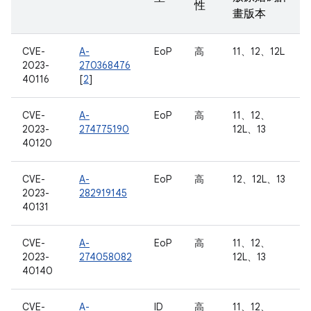
性
畫版本
CVE-
A-
EoP
高
11、12、12L
2023-
270368476
40116
[
2
]
CVE-
A-
EoP
高
11、12、
2023-
274775190
12L、13
40120
CVE-
A-
EoP
高
12、12L、13
2023-
282919145
40131
CVE-
A-
EoP
高
11、12、
2023-
274058082
12L、13
40140
CVE-
A-
ID
高
11、12、