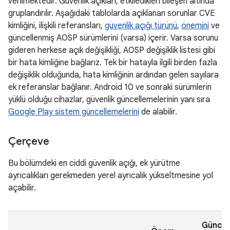
verilmektedir. Güvenlik açıkları, etkiledikleri bileşen altında
gruplandırılır. Aşağıdaki tablolarda açıklanan sorunlar CVE
kimliğini, ilişkili referansları,
güvenlik açığı türünü
,
önemini
ve
güncellenmiş AOSP sürümlerini (varsa) içerir. Varsa sorunu
gideren herkese açık değişikliği, AOSP değişiklik listesi gibi
bir hata kimliğine bağlarız. Tek bir hatayla ilgili birden fazla
değişiklik olduğunda, hata kimliğinin ardından gelen sayılara
ek referanslar bağlanır. Android 10 ve sonraki sürümlerin
yüklü olduğu cihazlar, güvenlik güncellemelerinin yanı sıra
Google Play sistem güncellemelerini
de alabilir.
Çerçeve
Bu bölümdeki en ciddi güvenlik açığı, ek yürütme
ayrıcalıkları gerekmeden yerel ayrıcalık yükseltmesine yol
açabilir.
Güncel