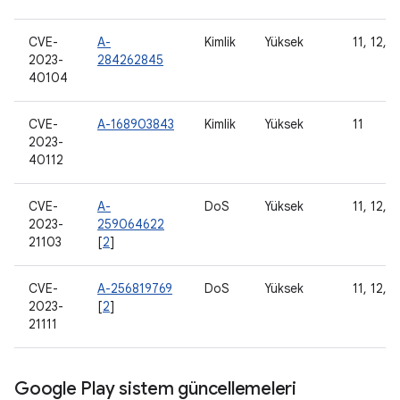
CVE-
A-
Kimlik
Yüksek
11, 12, 1
2023-
284262845
40104
CVE-
A-168903843
Kimlik
Yüksek
11
2023-
40112
CVE-
A-
DoS
Yüksek
11, 12, 1
2023-
259064622
21103
[
2
]
CVE-
A-256819769
DoS
Yüksek
11, 12, 1
2023-
[
2
]
21111
Google Play sistem güncellemeleri