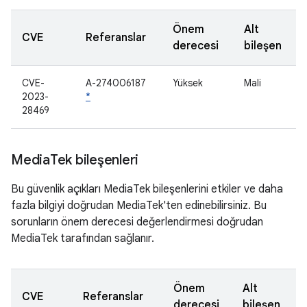
Önem
Alt
CVE
Referanslar
derecesi
bileşen
CVE-
A-274006187
Yüksek
Mali
2023-
*
28469
Media
Tek bileşenleri
Bu güvenlik açıkları MediaTek bileşenlerini etkiler ve daha
fazla bilgiyi doğrudan MediaTek'ten edinebilirsiniz. Bu
sorunların önem derecesi değerlendirmesi doğrudan
MediaTek tarafından sağlanır.
Önem
Alt
CVE
Referanslar
derecesi
bileşen