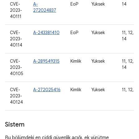
CVE-
A-
EoP
Yüksek
14
2023-
272024837
40111
CVE-
A-243381410
EoP
Yüksek
11, 12, 12
2023-
14
40114
CVE-
A-289549315
Kimlik
Yüksek
11, 12, 12
2023-
14
40105
CVE-
A-272025416
Kimlik
Yüksek
11, 12, 1
2023-
40124
Sistem
Bu bölümdeki en ciddi güvenlik açığı, ek yürütme