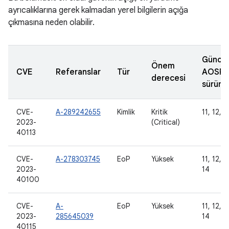
ayrıcalıklarına gerek kalmadan yerel bilgilerin açığa
çıkmasına neden olabilir.
Güncel
Önem
CVE
Referanslar
Tür
AOSP
derecesi
sürüml
CVE-
A-289242655
Kimlik
Kritik
11, 12, 1
2023-
(Critical)
40113
CVE-
A-278303745
EoP
Yüksek
11, 12, 1
2023-
14
40100
CVE-
A-
EoP
Yüksek
11, 12, 1
2023-
285645039
14
40115