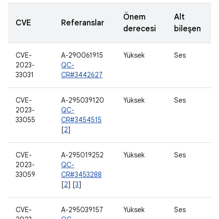
Önem
Alt
CVE
Referanslar
derecesi
bileşen
CVE-
A-290061915
Yüksek
Ses
2023-
QC-
33031
CR#3442627
CVE-
A-295039120
Yüksek
Ses
2023-
QC-
33055
CR#3454515
[
2
]
CVE-
A-295019252
Yüksek
Ses
2023-
QC-
33059
CR#3453288
[
2
] [
3
]
CVE-
A-295039157
Yüksek
Ses