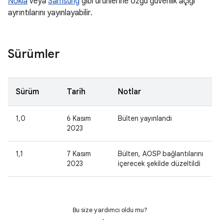
Nokia
veya
Samsung
gibi ürünlerine özgü güvenlik açığı
ayrıntılarını yayınlayabilir.
Sürümler
Sürüm
Tarih
Notlar
1,0
6 Kasım
Bülten yayınlandı
2023
1,1
7 Kasım
Bülten, AOSP bağlantılarını
2023
içerecek şekilde düzeltildi
Bu size yardımcı oldu mu?