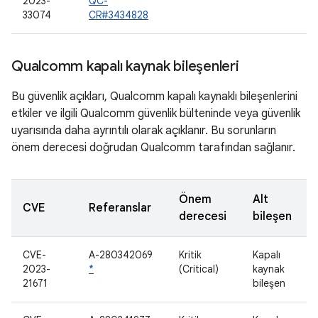
2023-
QC-
33074
CR#3434828
Qualcomm kapalı kaynak bileşenleri
Bu güvenlik açıkları, Qualcomm kapalı kaynaklı bileşenlerini
etkiler ve ilgili Qualcomm güvenlik bülteninde veya güvenlik
uyarısında daha ayrıntılı olarak açıklanır. Bu sorunların
önem derecesi doğrudan Qualcomm tarafından sağlanır.
Önem
Alt
CVE
Referanslar
derecesi
bileşen
CVE-
A-280342069
Kritik
Kapalı
2023-
*
(Critical)
kaynak
21671
bileşen