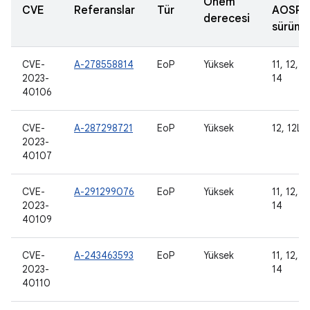
Önem
CVE
Referanslar
Tür
AOSP
derecesi
sürümle
CVE-
A-278558814
EoP
Yüksek
11, 12, 12
2023-
14
40106
CVE-
A-287298721
EoP
Yüksek
12, 12L, 
2023-
40107
CVE-
A-291299076
EoP
Yüksek
11, 12, 12
2023-
14
40109
CVE-
A-243463593
EoP
Yüksek
11, 12, 12
2023-
14
40110