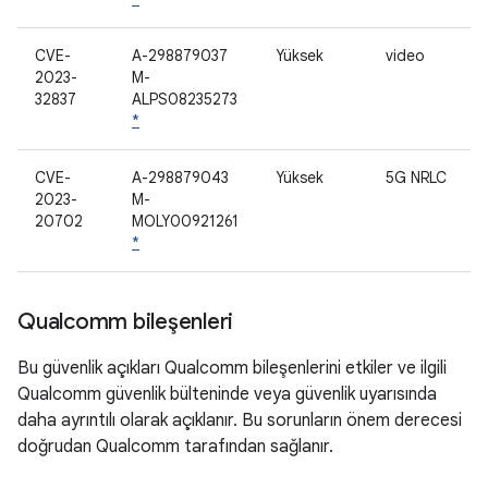
CVE-
A-298879037
Yüksek
video
2023-
M-
32837
ALPS08235273
*
CVE-
A-298879043
Yüksek
5G NRLC
2023-
M-
20702
MOLY00921261
*
Qualcomm bileşenleri
Bu güvenlik açıkları Qualcomm bileşenlerini etkiler ve ilgili
Qualcomm güvenlik bülteninde veya güvenlik uyarısında
daha ayrıntılı olarak açıklanır. Bu sorunların önem derecesi
doğrudan Qualcomm tarafından sağlanır.