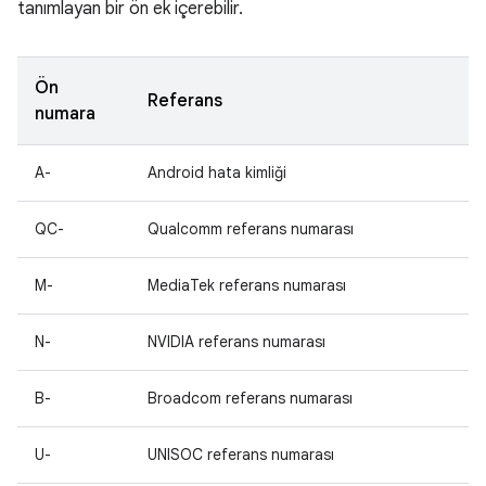
tanımlayan bir ön ek içerebilir.
Ön
Referans
numara
A-
Android hata kimliği
QC-
Qualcomm referans numarası
M-
MediaTek referans numarası
N-
NVIDIA referans numarası
B-
Broadcom referans numarası
U-
UNISOC referans numarası