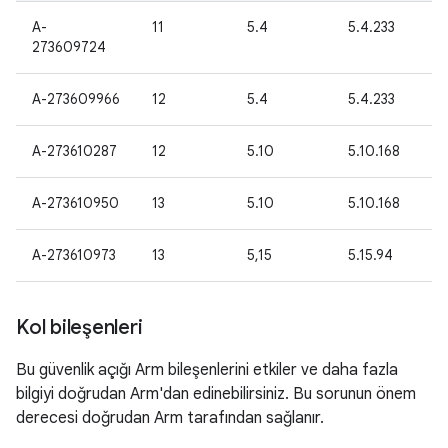
A-
11
5.4
5.4.233
273609724
A-273609966
12
5.4
5.4.233
A-273610287
12
5.10
5.10.168
A-273610950
13
5.10
5.10.168
A-273610973
13
5,15
5.15.94
Kol bileşenleri
Bu güvenlik açığı Arm bileşenlerini etkiler ve daha fazla
bilgiyi doğrudan Arm'dan edinebilirsiniz. Bu sorunun önem
derecesi doğrudan Arm tarafından sağlanır.