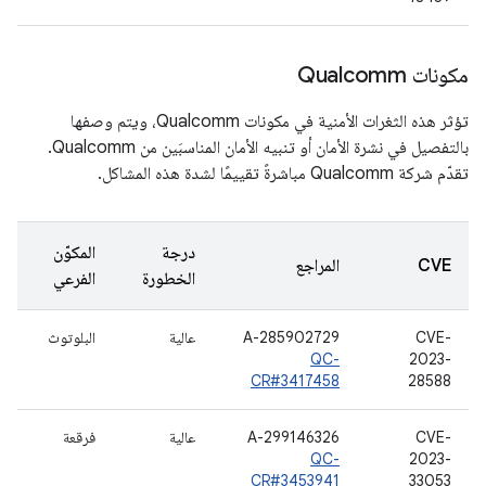
مكونات Qualcomm
تؤثر هذه الثغرات الأمنية في مكونات Qualcomm، ويتم وصفها
بالتفصيل في نشرة الأمان أو تنبيه الأمان المناسبَين من Qualcomm.
تقدّم شركة Qualcomm مباشرةً تقييمًا لشدة هذه المشاكل.
درجة
المكوّن
CVE
المراجع
الخطورة
الفرعي
CVE-
A-285902729
عالية
البلوتوث
QC-
2023-
CR#3417458
28588
CVE-
A-299146326
عالية
فرقعة
QC-
2023-
CR#3453941
33053