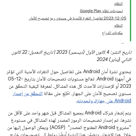
النظام
تحديثات نظام Google Play
‎2023-12-05 تفاصيل الثغرة الأمنية في مستوى رمز تصحيح الأمان
النظام
مكونات الذراع
تاريخ النشر: 4 كانون الأول (ديسمبر) 2023 | تاريخ التعديل: 22 كانون
الثاني (يناير) 2024
يحتوي نشرة أمان Android على تفاصيل حول الثغرات الأمنية التي تؤثر
في أجهزة Android. تعالج مستويات تصحيحات الأمان بتاريخ ‎05-12-
2023 أو الإصدارات الأحدث كل هذه المشاكل. لمعرفة كيفية التحقّق من
مستوى تصحيح الأمان على الجهاز، اطّلِع على مقالة
التحقّق من إصدار
Android على جهازك وتحديثه
.
يتم إشعار شركاء Android بجميع المشاكل قبل شهر واحد على الأقل من
نشرها. تم إصدار تصحيحات الرموز المصدر لهذه المشاكل في مستودع
"مشروع Android المفتوح المصدر" ‏ (AOSP) ويمكن الوصول إليها من
خلال هذا الإشعار. يتضمّن هذا النشرة أيضًا روابط إلى تصحيحات خارج