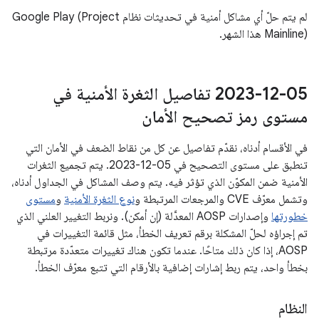
لم يتم حلّ أي مشاكل أمنية في تحديثات نظام Google Play (Project
Mainline) هذا الشهر.
‎2023-12-05 تفاصيل الثغرة الأمنية في
مستوى رمز تصحيح الأمان
في الأقسام أدناه، نقدّم تفاصيل عن كل من نقاط الضعف في الأمان التي
تنطبق على مستوى التصحيح في 05‏-12‏-2023. يتم تجميع الثغرات
الأمنية ضمن المكوّن الذي تؤثر فيه. يتم وصف المشاكل في الجداول أدناه،
وتشمل معرّف CVE والمرجعات المرتبطة و
نوع الثغرة الأمنية
و
مستوى
خطورتها
وإصدارات AOSP المعدَّلة (إن أمكن). ونربط التغيير العلني الذي
تم إجراؤه لحلّ المشكلة برقم تعريف الخطأ، مثل قائمة التغييرات في
AOSP، إذا كان ذلك متاحًا. عندما تكون هناك تغييرات متعدّدة مرتبطة
بخطأ واحد، يتم ربط إشارات إضافية بالأرقام التي تتبع معرّف الخطأ.
النظام