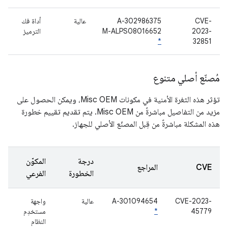
CVE-
A-302986375
عالية
أداة فك
2023-
M-ALPS08016652
الترميز
*
32851
مُصنّع أصلي متنوع
تؤثر هذه الثغرة الأمنية في مكونات Misc OEM، ويمكن الحصول على
مزيد من التفاصيل مباشرةً من Misc OEM. يتم تقديم تقييم خطورة
هذه المشكلة مباشرةً من قِبل المصنّع الأصلي للجهاز.
درجة
المكوّن
CVE
المراجع
الخطورة
الفرعي
CVE-2023-
A-301094654
عالية
واجهة
45779
*
مستخدِم
النظام