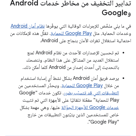
تدابير التخفيف من مخاطر خدمات Android
وGoogle
في ما يلي ملخّص للإجراءات الوقائية التي يوفّرها
نظام أمان Android
وخدمات الحماية، مثل
Google Play للحماية
. تقلِّل هذه الإمكانات من
احتمالية استغلال ثغرات الأمان بنجاح على Android.
تم تحسين الإصدارات الأحدث من نظام Android لمنع
استغلال العديد من المشاكل على هذا النظام. وننصحك
بالتحديث إلى أحدث إصدار من Android كلما أمكن ذلك.
يرصد فريق أمان Android بشكل نشط أي إساءة استخدام
من خلال
Google Play للحماية
، ويحذّر المستخدمين من
التطبيقات التي قد تتسبّب بضرر
. تكون خدمات "Google
Play للحماية" مفعّلة تلقائيًا على الأجهزة التي تم تثبيت
خدمات Google للأجهزة الجوّالة
عليها، وهي مهمة بشكل
خاص للمستخدمين الذين يثبّتون التطبيقات من خارج
"Google Play".