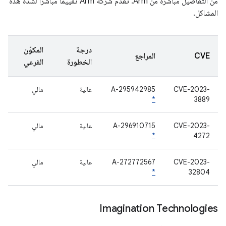
من التفاصيل مباشرةً من Arm. تقدّم شركة Arm تقييمًا مباشرًا لشدة هذه
المشاكل.
درجة
المكوّن
CVE
المراجع
الخطورة
الفرعي
CVE-2023-
A-295942985
عالية
مالي
*
3889
CVE-2023-
A-296910715
عالية
مالي
*
4272
CVE-2023-
A-272772567
عالية
مالي
*
32804
Imagination Technologies