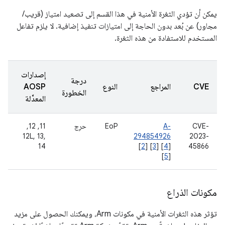
يمكن أن تؤدي الثغرة الأمنية في هذا القسم إلى تصعيد امتياز (قريب/
مجاور) عن بُعد بدون الحاجة إلى امتيازات تنفيذ إضافية. لا يلزم تفاعل
المستخدم للاستفادة من هذه الثغرة.
إصدارات
درجة
CVE
المراجع
النوع
AOSP
الخطورة
المعدَّلة
CVE-
A-
EoP
حرِج
‫11, 12,
12L, 13,
294854926
2023-
14
[
2
] [
3
] [
4
]
45866
[
5
]
مكونات الذراع
تؤثر هذه الثغرات الأمنية في مكونات Arm، ويمكنك الحصول على مزيد