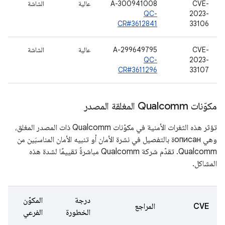
CVE-
A-300941008
عالية
الشاشة
QC-
2023-
CR#3612841
33106
CVE-
A-299649795
عالية
الشاشة
QC-
2023-
CR#3611296
33107
مكوّنات Qualcomm المغلقة المصدر
تؤثر هذه الثغرات الأمنية في مكوّنات Qualcomm ذات المصدر المغلق،
وهي описанة بالتفصيل في نشرة الأمان أو تنبيه الأمان المناسبَين من
Qualcomm. تقدّم شركة Qualcomm مباشرةً تقييمًا لشدة هذه
المشاكل.
درجة
المكوّن
CVE
المراجع
الخطورة
الفرعي