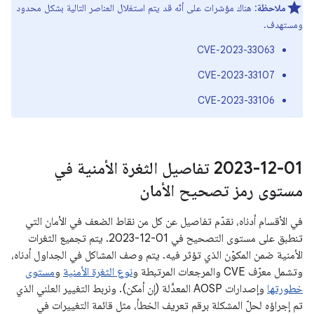
ملاحظة
: هناك مؤشرات على أنّه قد يتم استغلال العناصر التالية بشكل محدود
ومستهدف.
CVE-2023-33063
CVE-2023-33107
CVE-2023-33106
‎2023-12-01 تفاصيل الثغرة الأمنية في
مستوى رمز تصحيح الأمان
في الأقسام أدناه، نقدّم تفاصيل عن كل من نقاط الضعف في الأمان التي
تنطبق على مستوى التصحيح في 01‏-12‏-2023. يتم تجميع الثغرات
الأمنية ضمن المكوّن الذي تؤثر فيه. يتم وصف المشاكل في الجداول أدناه،
وتشمل معرّف CVE والمرجعات المرتبطة و
نوع الثغرة الأمنية
و
مستوى
خطورتها
وإصدارات AOSP المعدَّلة (إن أمكن). ونربط التغيير العلني الذي
تم إجراؤه لحلّ المشكلة برقم تعريف الخطأ، مثل قائمة التغييرات في