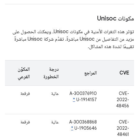
مكونات Unisoc
تؤثر هذه الثغرات الأمنية في مكونات Unisoc، ويمكنك الحصول على
مزيد من التفاصيل من Unisoc مباشرةً. تقدّم شركة Unisoc مباشرةً
تقييمًا لشدة هذه المشاكل.
درجة
المكوّن
CVE
المراجع
الخطورة
الفرعي
CVE-
A-300376910
عالية
فرقعة
*
U-1914157
2022-
48456
CVE-
A-300368868
عالية
فرقعة
*
U-1905646
2022-
48461