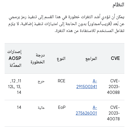
النظام
يمكن أن تؤدي أشد الثغرات خطورة في هذا القسم إلى تنفيذ رمز برمجي
عن بُعد (قريب/مجاور) بدون الحاجة إلى امتيازات تنفيذ إضافية. لا يلزم
تفاعل المستخدم للاستفادة من هذه الثغرة.
إصدارات
درجة
CVE
المراجع
النوع
AOSP
الخطورة
المعدَّلة
CVE-
A-
RCE
حرِج
‫11, 12,
12L, 13,
291500341
2023-
14
40088
CVE-
A-
EoP
عالية
14
275626001
2023-
40078