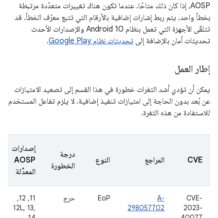
AOSP، إذا كان ذلك متاحًا. عندما تكون هناك تغييرات متعدّدة مرتبطة
بخطأ واحد، يتم ربط إشارات إضافية بالأرقام التي تتبع معرّف الخطأ. قد
تتلقّى الأجهزة التي تعمل بنظام Android 10 والإصدارات الأحدث
تحديثات أمان بالإضافة إلى
تحديثات نظام Google Play
.
إطار العمل
يمكن أن تؤدي أشد الثغرات خطورة في هذا القسم إلى تصعيد الامتيازات
عن بُعد بدون الحاجة إلى امتيازات تنفيذ إضافية. لا يلزم تفاعل المستخدم
للاستفادة من هذه الثغرة.
إصدارات
درجة
CVE
المراجع
النوع
AOSP
الخطورة
المعدَّلة
CVE-
A-
EoP
حرِج
‫11, 12,
12L, 13,
298057702
2023-
14
40077