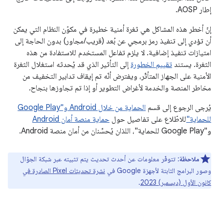
إطار AOSP.
إنّ أخطر هذه المشاكل هي ثغرة أمنية خطيرة في مكوّن النظام التي يمكن
أن تؤدي إلى تنفيذ رمز برمجي عن بُعد (قريب/مجاور) بدون الحاجة إلى
امتيازات تنفيذ إضافية. لا يلزم تفاعل المستخدم للاستفادة من هذه
الثغرة. يستند
تقييم الخطورة
إلى التأثير الذي قد يُحدثه استغلال الثغرة
الأمنية على الجهاز المتأثّر، ويفترض أنّه تم إيقاف تدابير التخفيف من
مخاطر المنصة والخدمة لأغراض التطوير أو إذا تم تجاوزها بنجاح.
يُرجى الرجوع إلى قسم
الحماية من خلال Android و"Google Play
للحماية"
للاطّلاع على تفاصيل حول
حماية منصة أمان Android
و"Google Play للحماية"، اللذان يُحسِّنان من أمان منصة Android.
ملاحظة
: تتوفّر معلومات عن أحدث تحديث يتم تثبيته عبر شبكة الجوّال
وصور البرامج الثابتة لأجهزة Google في
نشرة تحديثات Pixel الصادرة في
كانون الأول (ديسمبر) 2023
.