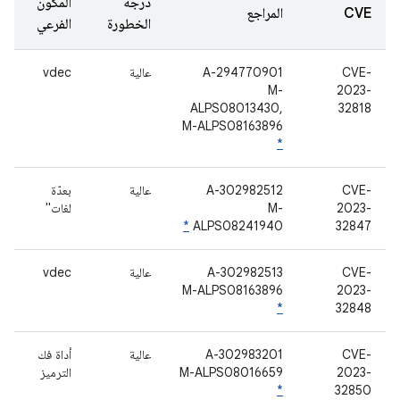
درجة
المكوّن
CVE
المراجع
الخطورة
الفرعي
CVE-
A-294770901
عالية
vdec
M-
2023-
ALPS08013430,
32818
M-ALPS08163896
*
CVE-
A-302982512
عالية
بعدّة
2023-
M-
لغات"
*
ALPS08241940
32847
CVE-
A-302982513
عالية
vdec
M-ALPS08163896
2023-
*
32848
CVE-
A-302983201
عالية
أداة فك
2023-
M-ALPS08016659
الترميز
*
32850