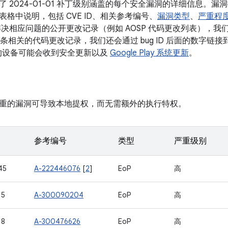
了 2024-01-01 补丁级别涵盖的每个安全漏洞的详细信息。
格中说明，包括 CVE ID、相关参考编号、
漏洞类型
、
严重程
决相应问题的公开更改记录（例如 AOSP 代码更改列表），我们会将
有多条相关的代码更改记录，我们还会通过 bug ID 后面的数字链接到
本的设备可能会收到安全更新以及
Google Play 系统更新
。
重的漏洞可导致本地提权，而无需额外的执行特权。
参考编号
类型
严重级别
45
A-222446076
[
2
]
EoP
高
15
A-300090204
EoP
高
18
A-300476626
EoP
高