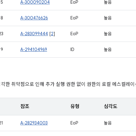
15
A-300090204
EoP
높음
18
A-300476626
EoP
높음
23
A-283099444
[
2
]
EoP
높음
19
A-294104969
ID
높음
심각한 취약점으로 인해 추가 실행 권한 없이 권한의 로컬 에스컬레이
참조
유형
심각도
21
A-282934003
EoP
높음