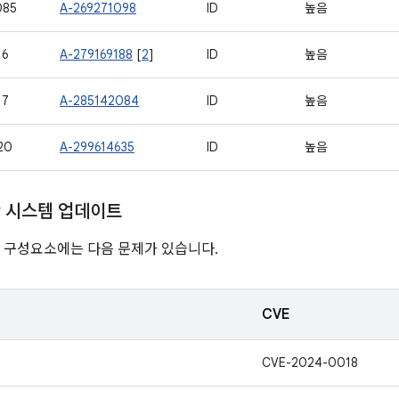
085
A-269271098
ID
높음
16
A-279169188
[
2
]
ID
높음
17
A-285142084
ID
높음
20
A-299614635
ID
높음
ay 시스템 업데이트
nline 구성요소에는 다음 문제가 있습니다.
CVE
CVE-2024-0018