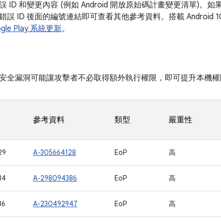
 ID 和變更內容 (例如 Android 開放原始碼計畫變更清單)
誤 ID 後面的編號連結即可查看其他參考資料。搭載 Android
gle Play 系統更新
。
安全漏洞可能讓攻擊者不必取得額外執行權限，即可提升本機權
參考資料
類型
嚴重性
29
A-305664128
EoP
高
34
A-298094386
EoP
高
36
A-230492947
EoP
高