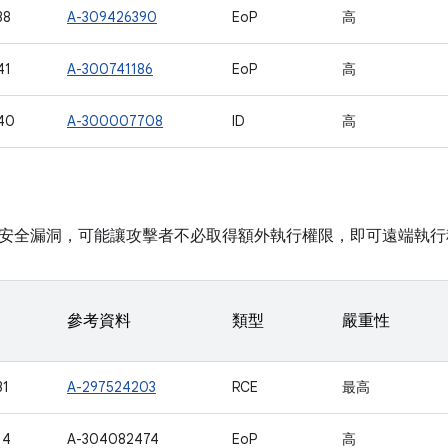
38
A-309426390
EoP
高
41
A-300741186
EoP
高
40
A-300007708
ID
高
安全漏洞，可能讓攻擊者不必取得額外執行權限，即可遠端執行
參考資料
類型
嚴重性
31
A-297524203
RCE
最高
14
A-304082474
EoP
高