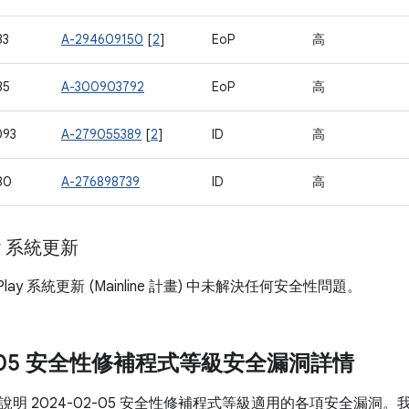
33
A-294609150
[
2
]
EoP
高
35
A-300903792
EoP
高
093
A-279055389
[
2
]
ID
高
30
A-276898739
ID
高
ay 系統更新
 Play 系統更新 (Mainline 計畫) 中未解決任何安全性問題。
02-05 安全性修補程式等級安全漏洞詳情
說明 2024-02-05 安全性修補程式等級適用的各項安全漏洞