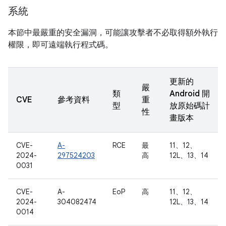
系統
本節中最嚴重的安全漏洞，可能讓攻擊者不必取得額外執行
權限，即可遠端執行程式碼。
更新的
嚴
類
Android 開
CVE
參考資料
重
型
放原始碼計
性
畫版本
CVE-
A-
RCE
最
11、12、
2024-
297524203
高
12L、13、14
0031
CVE-
A-
EoP
高
11、12、
2024-
304082474
12L、13、14
0014