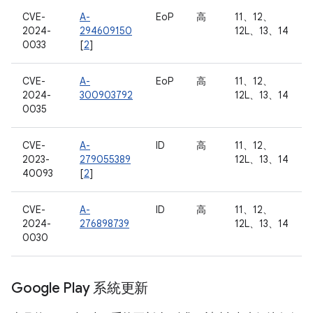
CVE-
A-
EoP
高
11、12、
2024-
294609150
12L、13、14
0033
[
2
]
CVE-
A-
EoP
高
11、12、
2024-
300903792
12L、13、14
0035
CVE-
A-
ID
高
11、12、
2023-
279055389
12L、13、14
40093
[
2
]
CVE-
A-
ID
高
11、12、
2024-
276898739
12L、13、14
0030
Google Play 系統更新