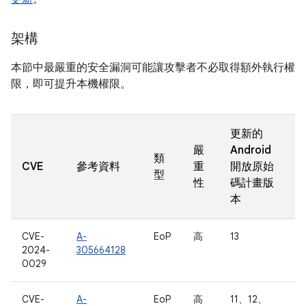
架構
本節中最嚴重的安全漏洞可能讓攻擊者不必取得額外執行權
限，即可提升本機權限。
更新的
嚴
Android
類
CVE
參考資料
重
開放原始
型
性
碼計畫版
本
CVE-
A-
EoP
高
13
2024-
305664128
0029
CVE-
A-
EoP
高
11、12、