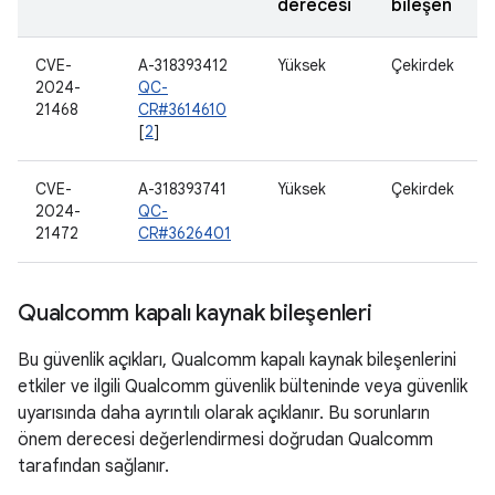
derecesi
bileşen
CVE-
A-318393412
Yüksek
Çekirdek
2024-
QC-
21468
CR#3614610
[
2
]
CVE-
A-318393741
Yüksek
Çekirdek
2024-
QC-
21472
CR#3626401
Qualcomm kapalı kaynak bileşenleri
Bu güvenlik açıkları, Qualcomm kapalı kaynak bileşenlerini
etkiler ve ilgili Qualcomm güvenlik bülteninde veya güvenlik
uyarısında daha ayrıntılı olarak açıklanır. Bu sorunların
önem derecesi değerlendirmesi doğrudan Qualcomm
tarafından sağlanır.