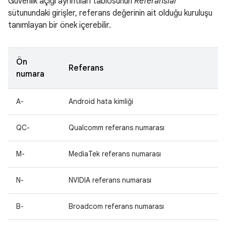
Güvenlik açığı ayrıntıları tablosunun
Referanslar
sütunundaki girişler, referans değerinin ait olduğu kuruluşu
tanımlayan bir önek içerebilir.
Ön
Referans
numara
A-
Android hata kimliği
QC-
Qualcomm referans numarası
M-
MediaTek referans numarası
N-
NVIDIA referans numarası
B-
Broadcom referans numarası