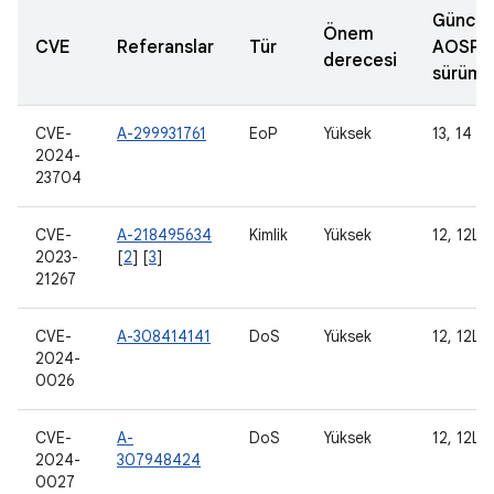
Güncel
Önem
CVE
Referanslar
Tür
AOSP
derecesi
sürümle
CVE-
A-299931761
EoP
Yüksek
13, 14
2024-
23704
CVE-
A-218495634
Kimlik
Yüksek
12, 12L, 
2023-
[
2
] [
3
]
21267
CVE-
A-308414141
DoS
Yüksek
12, 12L, 
2024-
0026
CVE-
A-
DoS
Yüksek
12, 12L, 
2024-
307948424
0027