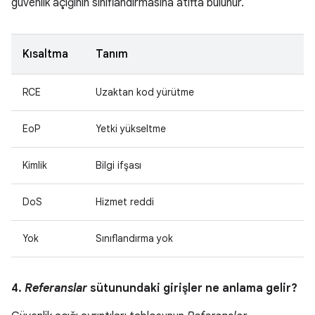
güvenlik açığının sınıflandırmasına atıfta bulunur.
Kısaltma
Tanım
RCE
Uzaktan kod yürütme
EoP
Yetki yükseltme
Kimlik
Bilgi ifşası
DoS
Hizmet reddi
Yok
Sınıflandırma yok
4.
Referanslar
sütunundaki girişler ne anlama gelir?