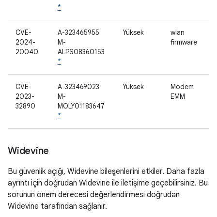
*
CVE-
A-323465955
Yüksek
wlan
2024-
M-
firmware
20040
ALPS08360153
*
CVE-
A-323469023
Yüksek
Modem
2023-
M-
EMM
32890
MOLY01183647
*
Widevine
Bu güvenlik açığı, Widevine bileşenlerini etkiler. Daha fazla
ayrıntı için doğrudan Widevine ile iletişime geçebilirsiniz. Bu
sorunun önem derecesi değerlendirmesi doğrudan
Widevine tarafından sağlanır.