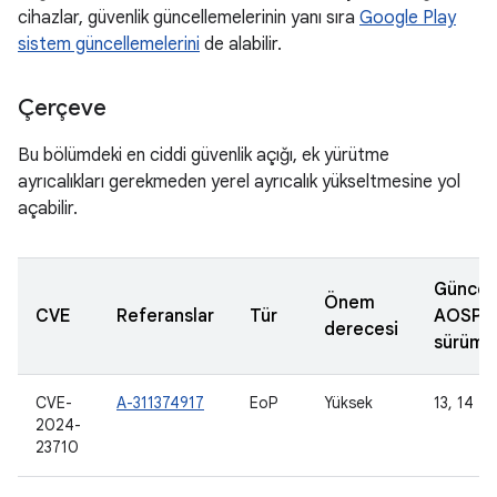
cihazlar, güvenlik güncellemelerinin yanı sıra
Google Play
sistem güncellemelerini
de alabilir.
Çerçeve
Bu bölümdeki en ciddi güvenlik açığı, ek yürütme
ayrıcalıkları gerekmeden yerel ayrıcalık yükseltmesine yol
açabilir.
Güncel
Önem
CVE
Referanslar
Tür
AOSP
derecesi
sürümle
CVE-
A-311374917
EoP
Yüksek
13, 14
2024-
23710