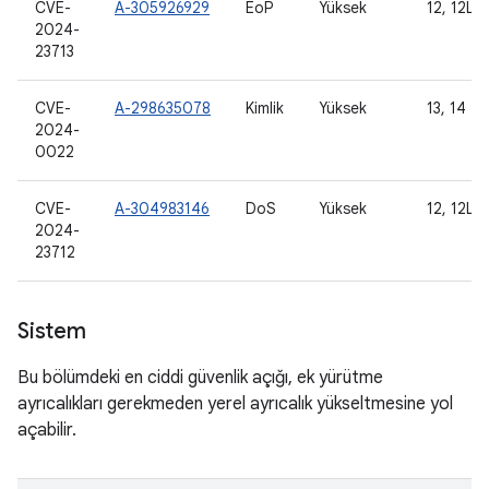
CVE-
A-305926929
EoP
Yüksek
12, 12L, 
2024-
23713
CVE-
A-298635078
Kimlik
Yüksek
13, 14
2024-
0022
CVE-
A-304983146
DoS
Yüksek
12, 12L, 
2024-
23712
Sistem
Bu bölümdeki en ciddi güvenlik açığı, ek yürütme
ayrıcalıkları gerekmeden yerel ayrıcalık yükseltmesine yol
açabilir.