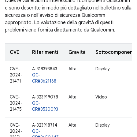
Queste vulnerabilità interessano i componenti Qualcomm
e sono descritte in modo più dettagliato nel bollettino sulla
sicurezza o nell'avviso di sicurezza Qualcomm
appropriato. La valutazione della gravità di questi
problemi viene fornita direttamente da Qualcomm.
CVE
Riferimenti
Gravità
Sottocomponent
CVE-
A-318393843
Alta
Display
2024-
QC-
21471
CR#3621168
CVE-
A-323919078
Alta
Video
2024-
QC-
21475
CR#3530093
CVE-
A-323918714
Alta
Display
2024-
QC-