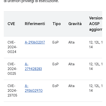
di ulteriori privilegi di esecuzione.
Versioni
CVE
Riferimenti
Tipo
Gravità
AOSP
aggiorna
CVE-
A-293602317
EoP
Alta
12, 12L, 13,
2024-
14
0024
CVE-
A-
EoP
Alta
12, 12L, 13,
2024-
279428283
14
0025
CVE-
A-
EoP
Alta
12, 12L, 13,
2024-
293602970
14
23705