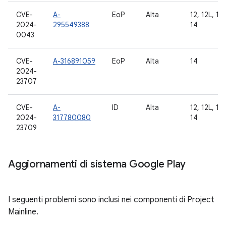
CVE-
A-
EoP
Alta
12, 12L, 13,
2024-
295549388
14
0043
CVE-
A-316891059
EoP
Alta
14
2024-
23707
CVE-
A-
ID
Alta
12, 12L, 13,
2024-
317780080
14
23709
Aggiornamenti di sistema Google Play
I seguenti problemi sono inclusi nei componenti di Project
Mainline.