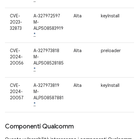
CVE-
A-327972597
Alta
keyInstall
2023-
M-
32873
ALPS08583919
*
CVE-
A-327973818
Alta
preloader
2024-
M-
20056
ALPS08528185
*
CVE-
A-327973819
Alta
keyInstall
2024-
M-
20057
ALPS08587881
*
Componenti Qualcomm