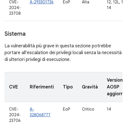
CVE-
A-293301736
EoP
Alta
12, 12L, 13,
2024-
14
23708
Sistema
La vulnerabilità più grave in questa sezione potrebbe
portare all'escalation dei privilegi locali senza la necessità
di ulteriori privilegi di esecuzione.
Versioni
CVE
Riferimenti
Tipo
Gravità
AOSP
aggiorna
CVE-
A-
EoP
Critico
14
2024-
328068777
23706