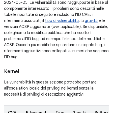
2024-05-05. Le vulnerabilità sono raggruppate in base al
componente interessato. I problemi sono descritti nelle
tabelle riportate di seguito e includono l'ID CVE, i
riferimenti associati, il
tipo di vulnerabilità
, la
gravità
e le
versioni AOSP aggiornate (ove applicabile). Se disponibile,
colleghiamo la modifica pubblica che ha risolto il
problema all'ID bug, ad esempio l'elenco delle modifiche
AOSP. Quando più modifiche riguardano un singolo bug, i
riferimenti aggiuntivi sono collegati ai numeri che seguono
l'ID bug.
Kernel
La vulnerabilità in questa sezione potrebbe portare
all'escalation locale dei privilegi nel kernel senza la
necessità di privilegi di esecuzione aggiuntivi.
CVE
Riferimenti
Tipo
Gravità
Sottoco