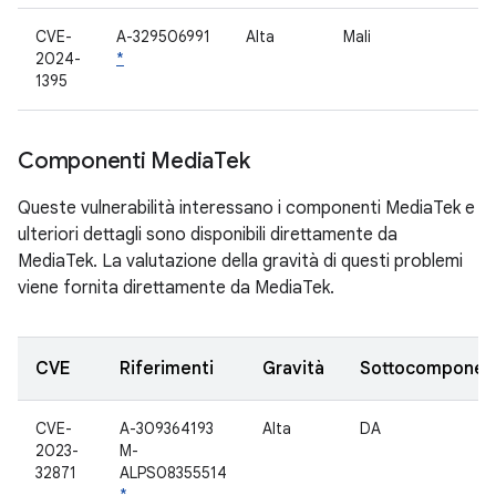
CVE-
A-329506991
Alta
Mali
2024-
*
1395
Componenti Media
Tek
Queste vulnerabilità interessano i componenti MediaTek e
ulteriori dettagli sono disponibili direttamente da
MediaTek. La valutazione della gravità di questi problemi
viene fornita direttamente da MediaTek.
CVE
Riferimenti
Gravità
Sottocomponen
CVE-
A-309364193
Alta
DA
2023-
M-
32871
ALPS08355514
*