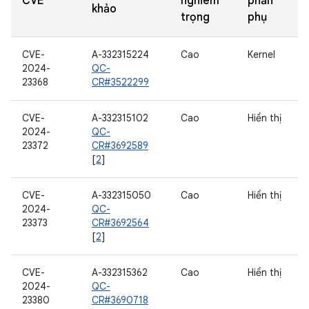
CVE
nghiêm
phần
khảo
trọng
phụ
CVE-
A-332315224
Cao
Kernel
2024-
QC-
23368
CR#3522299
CVE-
A-332315102
Cao
Hiển thị
2024-
QC-
23372
CR#3692589
[
2
]
CVE-
A-332315050
Cao
Hiển thị
2024-
QC-
23373
CR#3692564
[
2
]
CVE-
A-332315362
Cao
Hiển thị
2024-
QC-
23380
CR#3690718