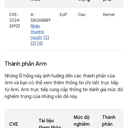
CVE-
A-
EoP
Cao
Kernel
2024-
336268889
26923
Nhân
thượng
nguồn
[
2
]
[
3
] [
4
]
Thành phần Arm
Những lỗ hổng này ảnh hưởng đến các thành phần của
Arm và bạn có thể xem thêm thông tin chi tiết trực tiếp
từ Arm. Arm trực tiếp cung cấp thông tin đánh giá mức độ
nghiêm trọng của những vấn đề này.
Mức độ
Thành
Tài liệu
CVE
nghiêm
phần
tham khảo