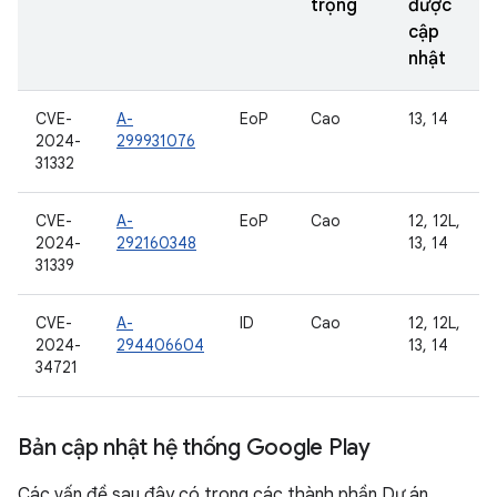
trọng
được
cập
nhật
CVE-
A-
EoP
Cao
13, 14
2024-
299931076
31332
CVE-
A-
EoP
Cao
12, 12L,
2024-
292160348
13, 14
31339
CVE-
A-
ID
Cao
12, 12L,
2024-
294406604
13, 14
34721
Bản cập nhật hệ thống Google Play
Các vấn đề sau đây có trong các thành phần Dự án