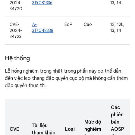
2024-
319081336
13, 14
34720
CVE-
A-
EoP
Cao
12, 12L,
2024-
317048338
13, 14
34723
Hệ thống
Lỗ hổng nghiêm trọng nhất trong phần này có thể dẫn
đến việc leo thang đặc quyền cục bộ mà không cần thêm
đặc quyền thực thi.
Các
phiên
Mức độ
bản
Tài liệu
CVE
Loại
nghiêm
AOSP
tham khảo