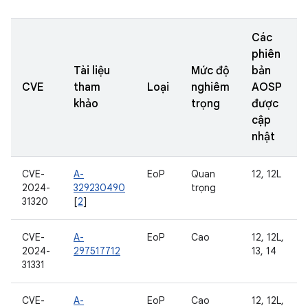
Các
phiên
Tài liệu
Mức độ
bản
CVE
tham
Loại
nghiêm
AOSP
khảo
trọng
được
cập
nhật
CVE-
A-
EoP
Quan
12, 12L
2024-
329230490
trọng
31320
[
2
]
CVE-
A-
EoP
Cao
12, 12L,
2024-
297517712
13, 14
31331
CVE-
A-
EoP
Cao
12, 12L,