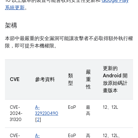
10 以上版本的裝置可能會收到安全性更新和
Google Play
系統更新
。
架構
本節中最嚴重的安全漏洞可能讓攻擊者不必取得額外執行權
限，即可提升本機權限。
更新的
嚴
類
Android 開
CVE
參考資料
重
型
放原始碼計
性
畫版本
CVE-
A-
EoP
最
12、12L
2024-
329230490
高
31320
[
2
]
CVE-
A-
EoP
高
12、12L、