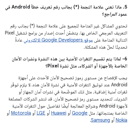
5. ماذا تعني علامة النجمة (*) بجانب رقم تعريف خطأ Android في
عمود
المراجع
؟
تحتوي المشاكل غير المتاحة للجميع على علامة النجمة (*) بجانب رقم
التعريف المرجعي الخاص بها. يتضمّن أحدث إصدار من برامج تشغيل Pixel
الثنائية المتاحة على
موقع Google Developers الإلكتروني
عادةً
تحديثًا لحلّ هذه المشكلة.
6- لماذا يتم تقسيم الثغرات الأمنية بين هذه النشرة ونشرات الأمان
الخاصة بالأجهزة أو الشركاء، مثل نشرة Pixel؟
يجب الإفصاح عن مستوى رموز تصحيح الأمان الأحدث على أجهزة
Android عند توثيق الثغرات الأمنية في نشرة الأمان هذه. لا يلزم توفّر
ثغرات أمنية إضافية، مثل تلك الموضّحة في نشرات أمان الجهاز أو
الشريك، لتحديد مستوى رمز تصحيح الأمان. قد تنشر الشركات المصنّعة
لأجهزة Android وشرائح المعالجة أيضًا تفاصيل حول الثغرات الأمنية
الخاصة بمنتجاتها، مثل
Google
أو
Huawei
أو
LGE
أو
Motorola
أو
Nokia
أو
Samsung
.