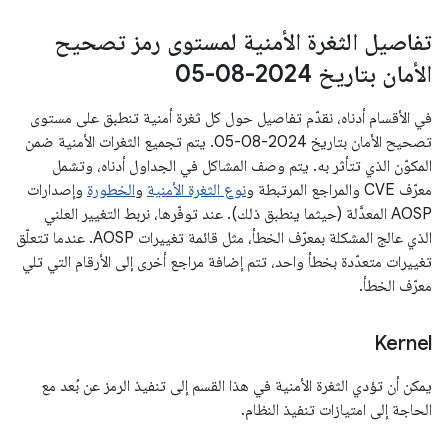
تفاصيل الثغرة الأمنية لمستوى رمز تصحيح
الأمان بتاريخ 2024-08-05
في الأقسام أدناه، نقدّم تفاصيل حول كل ثغرة أمنية تنطبق على مستوى
تصحيح الأمان بتاريخ 2024-08-05. يتم تجميع الثغرات الأمنية ضمن
المكوّن الذي تتأثر به. يتم وصف المشاكل في الجداول أدناه، وتشمل
معرّف CVE والمراجع المرتبطة و
نوع الثغرة الأمنية
و
الخطورة
وإصدارات
AOSP المعدَّلة (حيثما ينطبق ذلك). عند توفّرها، نربط التغيير العلني
الذي عالج المشكلة بمعرّف الخطأ، مثل قائمة تغييرات AOSP. عندما تتعلّق
تغييرات متعدّدة بخطأ واحد، تتم إضافة مراجع أخرى إلى الأرقام التي تلي
معرّف الخطأ.
Kernel
يمكن أن تؤدي الثغرة الأمنية في هذا القسم إلى تنفيذ الرمز عن بُعد مع
الحاجة إلى امتيازات تنفيذ النظام.