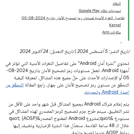
النظام
تحديثات نظام Google Play
تفاصيل الثغرة الأمنية لمستوى رمز تصحيح الأمان بتاريخ 2024-08-05
Kernel
مكوّنات Arm
تاريخ النشر: 5 أغسطس 2024 | تاريخ التعديل: 24 أكتوبر 2024
تحتوي "نشرة أمان Android" على تفاصيل الثغرات الأمنية التي تؤثر في
أجهزة Android. تعمل مستويات رمز تصحيح الأمان بتاريخ 2024-08-
05 أو الإصدارات الأحدث على حلّ جميع هذه المشاكل. لمعرفة كيفية
التحقّق من مستوى رمز تصحيح الأمان على جهاز، راجِع المقالة
التحقّق من
إصدار Android وتحديثه
.
يتم إعلام شركاء Android بجميع المشاكل قبل شهر واحد على الأقل من
نشر التطبيق. سيتم طرح حِزم تصحيح للرمز المصدري لهذه المشاكل في
مستودع &quot;مشروع Android المفتوح المصدر&quot; (AOSP)
خلال الـ 48 ساعة القادمة. سنعدّل هذا النشرة الإخبارية ونضيف إليها
روابط AOSP عندما تصبح متاحة.