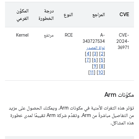
درجة
المكوّن
CVE
المراجع
النوع
الخطورة
الفرعي
CVE-
A-
RCE
مرتفع
Kernel
343727534
2024-
36971
نواة المصدر
]
4
] [
3
] [
2
[
]
7
] [
6
] [
5
[
]
9
] [
8
[
]
11
] [
10
[
مكوّنات Arm
تؤثر هذه الثغرات الأمنية في مكونات Arm، ويمكنك الحصول على مزيد
من التفاصيل مباشرةً من Arm. وتقدّم شركة Arm تقييمًا لمدى خطورة
هذه المشاكل.