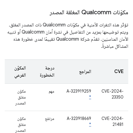
مكوّنات Qualcomm المغلقة المصدر
تؤثّر هذه الثغرات الأمنية في مكوّنات Qualcomm ذات المصدر المغلق،
ويتم توضيحها بمزيد من التفاصيل في نشرة أمان Qualcomm أو تنبيه
الأمان المناسبَين. تقدّم شركة Qualcomm تقييمًا لمدى خطورة هذه
المشاكل مباشرةً.
درجة
المكوّن
CVE
المراجع
الخطورة
الفرعي
CVE-2024-
A-323919259
مهم
مكوّن
23350
*
مغلق
المصدر
CVE-2024-
A-323918669
مرتفع
مكوّن
21481
*
مغلق
المصدر