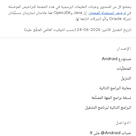
يخضع كل من المحتوى وعيّنات التعليمات البرمجية في هذه الصفحة للتراخيص الموضحّة
في
ترخيص استخدام المحتوى
. إنّ Java وOpenJDK هما علامتان تجاريتان مسجَّلتان
لشركة Oracle و/أو الشركات التابعة لها.
تاريخ التعديل الأخير: 2026-06-24 (حسب التوقيت العالمي المتفَّق عليه)
الإصدار
مستودع Android
المتطلّبات
التنزيل
معاينة البرامج الثنائية
نسخة برامج الجهة المصنِّعة
البرامج الثنائية لبرنامج التشغيل
التواصل
حساب ‎@Android على X