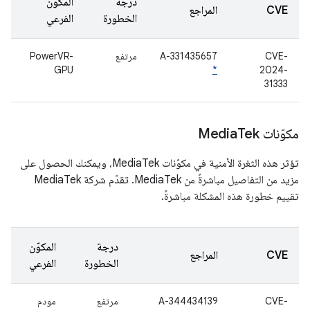
درجة
المكوّن
CVE
المراجع
الخطورة
الفرعي
CVE-
A-331435657
مرتفع
PowerVR-
GPU
*
2024-
31333
مكوّنات Media
Tek
تؤثر هذه الثغرة الأمنية في مكوّنات MediaTek، ويمكنك الحصول على
مزيد من التفاصيل مباشرةً من MediaTek. تقدّم شركة MediaTek
تقييم خطورة هذه المشكلة مباشرةً.
درجة
المكوّن
CVE
المراجع
الخطورة
الفرعي
CVE-
A-344434139
مرتفع
مودم