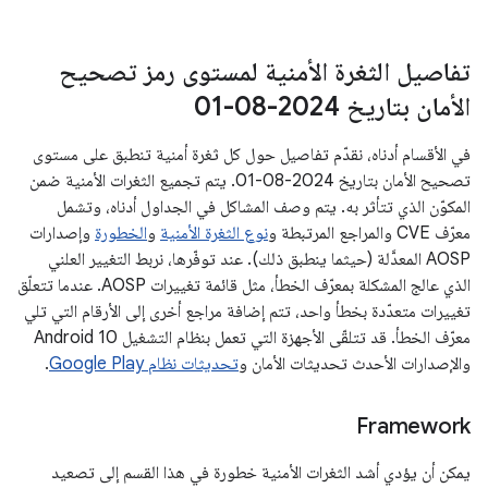
تفاصيل الثغرة الأمنية لمستوى رمز تصحيح
الأمان بتاريخ 2024-08-01
في الأقسام أدناه، نقدّم تفاصيل حول كل ثغرة أمنية تنطبق على مستوى
تصحيح الأمان بتاريخ 2024-08-01. يتم تجميع الثغرات الأمنية ضمن
المكوّن الذي تتأثر به. يتم وصف المشاكل في الجداول أدناه، وتشمل
معرّف CVE والمراجع المرتبطة و
نوع الثغرة الأمنية
و
الخطورة
وإصدارات
AOSP المعدَّلة (حيثما ينطبق ذلك). عند توفّرها، نربط التغيير العلني
الذي عالج المشكلة بمعرّف الخطأ، مثل قائمة تغييرات AOSP. عندما تتعلّق
تغييرات متعدّدة بخطأ واحد، تتم إضافة مراجع أخرى إلى الأرقام التي تلي
معرّف الخطأ. قد تتلقّى الأجهزة التي تعمل بنظام التشغيل Android 10
والإصدارات الأحدث تحديثات الأمان و
تحديثات نظام Google Play
.
Framework
يمكن أن يؤدي أشد الثغرات الأمنية خطورة في هذا القسم إلى تصعيد