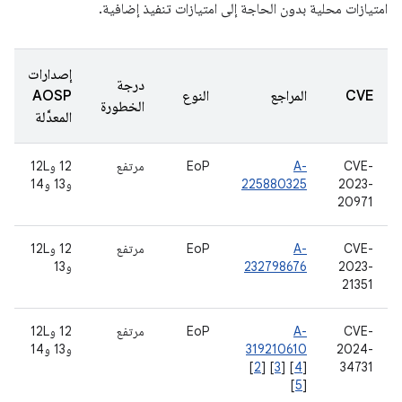
امتيازات محلية بدون الحاجة إلى امتيازات تنفيذ إضافية.
إصدارات
درجة
CVE
المراجع
النوع
AOSP
الخطورة
المعدَّلة
CVE-
A-
EoP
مرتفع
‫12 و12L
2023-
225880325
و13 و14
20971
CVE-
A-
EoP
مرتفع
‫12 و12L
2023-
232798676
و13
21351
CVE-
A-
EoP
مرتفع
‫12 و12L
2024-
319210610
و13 و14
[
2
] [
3
] [
4
]
34731
[
5
]