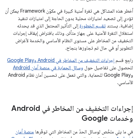
أخطر هذه المشاكل هي ثغرة أمنية كبيرة في مكوّن Framework يمكن أن
تؤدي إلى تصعيد امتيازات محلية بدون الحاجة إلى امتيازات تنفيذ
إضافية. يستند
تقييم الخطورة
إلى التأثير المحتمل الذي قد يحدثه
استغلال الثغرة الأمنية على جهاز متأثر، وذلك بافتراض إيقاف إجراءات
التخفيف من المخاطر على مستوى النظام الأساسي والخدمة لأغراض
التطوير أو في حال تم تجاوزها بنجاح.
راجِع قسم
إجراءات التخفيف من المخاطر في Android وGoogle Play
للحصول على تفاصيل حول
وسائل الحماية في منصة أمان Android
وGoogle Play للحماية، والتي تعمل على تحسين أمان نظام Android
الأساسي.
إجراءات التخفيف من المخاطر في Android
وخدمات Google
في ما يلي ملخّص لوسائل الحدّ من المخاطر التي توفّرها
منصة أمان