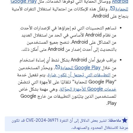
Android
ووسائل الحماية التي توفّرها الخدمات، مثل
Google Play
للحماية
. وتقلّل هذه الإمكانات من احتمالية استغلال الثغرات الأمنية
بنجاح على Android.
تساهم التحسينات التي تم إجراؤها في الإصدارات الأحدث
من نظام Android الأساسي في الحد من استغلال العديد
من المشاكل على Android. ننصح جميع المستخدمين
بالتحديث إلى أحدث إصدار من Android متى أمكن ذلك.
يراقب فريق أمان Android بشكل نشط أي إساءة استخدام
من خلال
Google Play للحماية
، ويحذّر المستخدمين
من
التطبيقات التي يُحتمل أن تكون ضارة
. يتم تفعيل خدمة
"Google Play للحماية" تلقائيًا على الأجهزة التي تتضمّن
خدمات Google للأجهزة الجوّالة
، وهي مهمة بشكل خاص
للمستخدمين الذين يثبّتون التطبيقات من خارج Google
Play.
ملاحظة
: تشير بعض الدلائل إلى أنّ الثغرة CVE-2024-36971 قد تكون
عرضة للاستغلال المحدود والمستهدف.