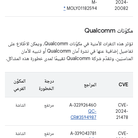
M-
2024-
*
MOLY01182594
20082
مكوّنات Qualcomm
تؤثر هذه الثغرات الأمنية في مكوّنات Qualcomm، ويمكن الاطّلاع على
تفاصيل إضافية عنها في نشرة أمان Qualcomm أو تنبيه الأمان
المناسبَين. وتقدّم شركة Qualcomm تقييمًا لمدى خطورة هذه المشاكل.
درجة
المكوّن
CVE
المراجع
الخطورة
الفرعي
CVE-
A-323926460
مرتفع
الشاشة
QC-
2024-
CR#3594987
21478
CVE-
A-339043781
مرتفع
الشاشة