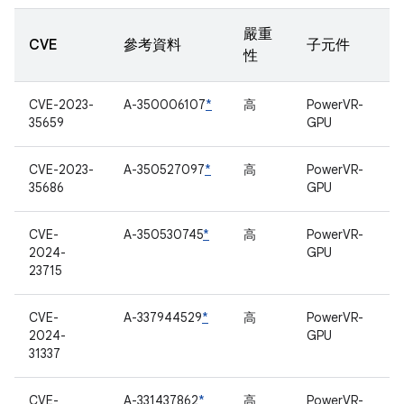
嚴重
CVE
參考資料
子元件
性
CVE-2023-
A-350006107
*
高
PowerVR-
35659
GPU
CVE-2023-
A-350527097
*
高
PowerVR-
35686
GPU
CVE-
A-350530745
*
高
PowerVR-
2024-
GPU
23715
CVE-
A-337944529
*
高
PowerVR-
2024-
GPU
31337
CVE-
A-331437862
*
高
PowerVR-