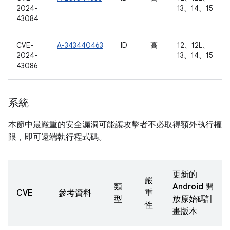
2024-
13、14、15
43084
CVE-
A-343440463
ID
高
12、12L、
2024-
13、14、15
43086
系統
本節中最嚴重的安全漏洞可能讓攻擊者不必取得額外執行權
限，即可遠端執行程式碼。
更新的
嚴
類
Android 開
CVE
參考資料
重
型
放原始碼計
性
畫版本