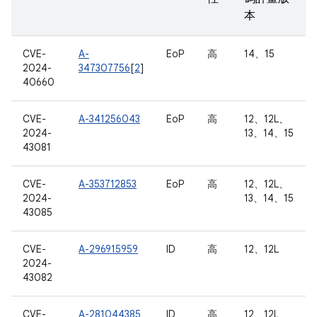
本
CVE-
A-
EoP
高
14、15
2024-
347307756
[
2
]
40660
CVE-
A-341256043
EoP
高
12、12L、
2024-
13、14、15
43081
CVE-
A-353712853
EoP
高
12、12L、
2024-
13、14、15
43085
CVE-
A-296915959
ID
高
12、12L
2024-
43082
CVE-
A-281044385
ID
高
12、12L、