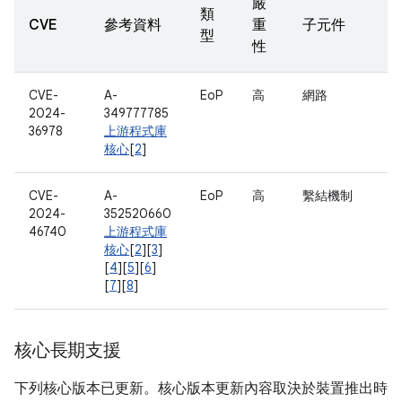
嚴
類
CVE
參考資料
重
子元件
型
性
CVE-
A-
EoP
高
網路
2024-
349777785
36978
上游程式庫
核心
[
2
]
CVE-
A-
EoP
高
繫結機制
2024-
352520660
46740
上游程式庫
核心
[
2
][
3
]
[
4
][
5
][
6
]
[
7
][
8
]
核心長期支援
下列核心版本已更新。核心版本更新內容取決於裝置推出時