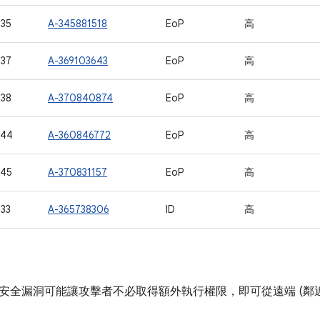
35
A-345881518
EoP
高
37
A-369103643
EoP
高
38
A-370840874
EoP
高
744
A-360846772
EoP
高
745
A-370831157
EoP
高
33
A-365738306
ID
高
安全漏洞可能讓攻擊者不必取得額外執行權限，即可從遠端 (鄰近