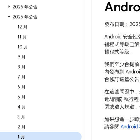
Andr
2026 年公告
2025 年公告
發布日期：2025 年
12 月
Android 安
11 月
補程式等級已解
10 月
補程式等級。
9 月
我們至少會提前一
8 月
內發布到 Andr
7 月
會修訂這篇公告
6 月
在這些問題中，
5 月
近/相鄰) 執
閉或遭人規避，
4 月
3 月
如果想進一步
請參閱
Andro
2 月
1 月