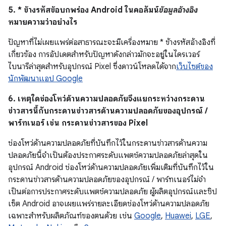
5. * ข้างรหัสข้อบกพร่อง Android ในคอลัมน์
ข้อมูลอ้างอิง
หมายความว่าอย่างไร
ปัญหาที่ไม่เผยแพร่ต่อสาธารณะจะมีเครื่องหมาย * ข้างรหัสอ้างอิงที่
เกี่ยวข้อง การอัปเดตสำหรับปัญหาดังกล่าวมักจะอยู่ในไดรเวอร์
ไบนารีล่าสุดสำหรับอุปกรณ์ Pixel ซึ่งดาวน์โหลดได้จาก
เว็บไซต์ของ
นักพัฒนาแอป Google
6. เหตุใดช่องโหว่ด้านความปลอดภัยจึงแยกระหว่างกระดาน
ข่าวสารนี้กับกระดานข่าวสารด้านความปลอดภัยของอุปกรณ์ /
พาร์ทเนอร์ เช่น กระดานข่าวสารของ Pixel
ช่องโหว่ด้านความปลอดภัยที่บันทึกไว้ในกระดานข่าวสารด้านความ
ปลอดภัยนี้จำเป็นต้องประกาศระดับแพตช์ความปลอดภัยล่าสุดใน
อุปกรณ์ Android ช่องโหว่ด้านความปลอดภัยเพิ่มเติมที่บันทึกไว้ใน
กระดานข่าวสารด้านความปลอดภัยของอุปกรณ์ / พาร์ทเนอร์ไม่จํา
เป็นต่อการประกาศระดับแพตช์ความปลอดภัย ผู้ผลิตอุปกรณ์และชิป
เซ็ต Android อาจเผยแพร่รายละเอียดช่องโหว่ด้านความปลอดภัย
เฉพาะสำหรับผลิตภัณฑ์ของตนด้วย เช่น
Google
,
Huawei
,
LGE
,