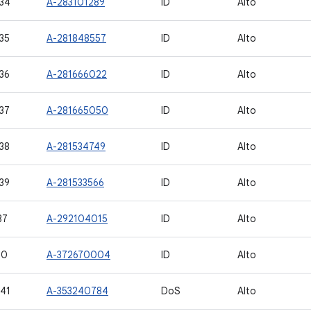
34
A-283101289
ID
Alto
35
A-281848557
ID
Alto
36
A-281666022
ID
Alto
37
A-281665050
ID
Alto
38
A-281534749
ID
Alto
39
A-281533566
ID
Alto
37
A-292104015
ID
Alto
00
A-372670004
ID
Alto
41
A-353240784
DoS
Alto