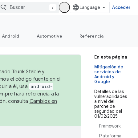
/
Acceder
s Android
Automotive
Referencia
En esta página
Mitigación de
mado Trunk Stable y
servicios de
Android y
emos el código fuente en el
Google
uir a él, usa
android-
Detalles de las
empre hará referencia a la
vulnerabilidades
ión, consulta
Cambios en
a nivel del
parche de
seguridad del
01/02/2025
Framework
Plataforma