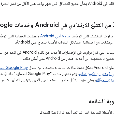
د على الأقل من نشر النشرة.
بُّع الارتدادي في Android وخدمات Google
جراءات التخفيف التي توفّرها
منصة أمان Android
وعمليات الحماية التي توفّر
لإمكانات من احتمالية استغلال الثغرات الأمنية بنجاح على Android.
تساهم التحسينات التي تم إجراؤها في ا
التحديث إلى أحدث إصدار من Android متى أمكن ذلك.
استخدام من خلال
Google Play للحماية
تي يُحتمل أن تكون ضارة
. يتم تفعيل خدمة "Google Play للحماية" تلقائيًا على الأجهزة التي تتضمّن
، وهي مهمة بشكل خاص للمستخدمين الذين يثبّتون التطبيقات من خارج e Play
وبة الشائعة
أسئلة الشائعة التي قد تطرأ بعد قراءة هذا النشرة.