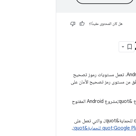
هل كان المحتوى مفيدًا؟
تتضمّن &quot;نشرة أمان Android&quot; هذه تفاصيل الثغرات الأمنية التي تؤثّر في أجهزة Android. تعمل مستويات رموز تصحيح
يفية التحقّق من مستوى رمز تصحيح الأمان على
في غضون 48 ساعة من النشر الأوّلي لهذا النشرة، سنصدر رقعات رمز المصدر ذات الصلة إلى مستودع &quot;مشروع Android المفتوح
لمزيد من التفاصيل حول وسائل الحماية التي توفّرها منصة أمان Android و&quot;Google Play للحماية&quot;، والتي تعمل على
.