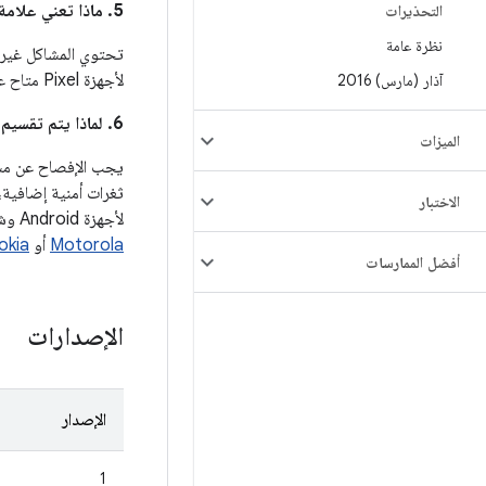
5. ماذا تعني علامة النجمة (*) بجانب رقم تعريف خطأ Android في عمود
التحذيرات
نظرة عامة
تحتوي المشاكل غير ا
لأجهزة Pixel متاح على
آذار (مارس) 2016
6. لماذا يتم تقسيم الثغرات الأمنية بين هذه النشرة ونشرات الأمان الخاصة بالأجهزة والشركاء، مثل نشرة Pixel؟
الميزات
ثغرات أمنية إضافية،
الاختبار
لأجهزة Android وشرائح المعالجة أيضًا تفاصيل حول الثغرات الأمنية الخاصة بمنتجاتها، مثل
Motorola
أو
okia
أفضل الممارسات
الإصدارات
الإصدار
1