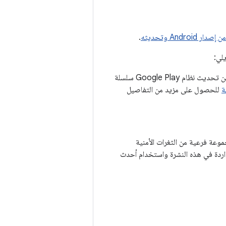
ر Android وتحديثه
.
لي:
على بعض الأجهزة التي تعمل بالإصدار 10 أو الإصدارات الأحدث من نظام التشغيل Android، سيتضمّن تحديث نظام Google Play سلسلة
ة
للحصول على مزيد من التفاصيل
 يتيح لشركاء Android المرونة في إصلاح مجموعة فرعية من الثغرات الأمنية
 شركاء Android بإصلاح جميع المشاكل الواردة في هذه النشرة واستخدام أحدث