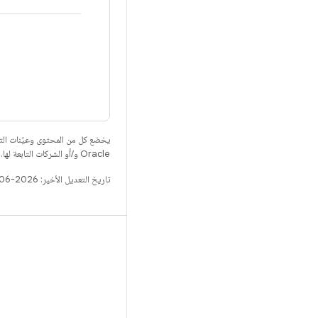
يخضع كل من المحتوى وعيّنات الت
Oracle و/أو الشركات التابعة لها.
تاريخ التعديل الأخير: 2026-06-25 (حسب التوقيت العالمي المتفَّق عليه)
الإصدار
مستودع Android
المتطلّبات
التنزيل