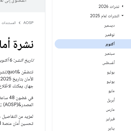
المحتوى إلى لغ
نشرات 2026
النشرات لعام 2025
AOSP
المستندات
ديسمبر
نوفمبر
نشرة أمان Android لشهر أكت
أكتوبر
سبتمبر
تاريخ النشر: 6 أكتوبر 2025
أغسطس
يوليو
يونيو
جهاز، يمكنك الاطّلاع
مايو
أبريل
المصدر&quot; (AOSP). وسنعدّل بعد ذلك نشرة الأمان هذه لتتضمّن روابط AOSP.
مارس
فبراير
تحسين أمان منصة Android، يُرجى الرجوع إلى قسم
يناير