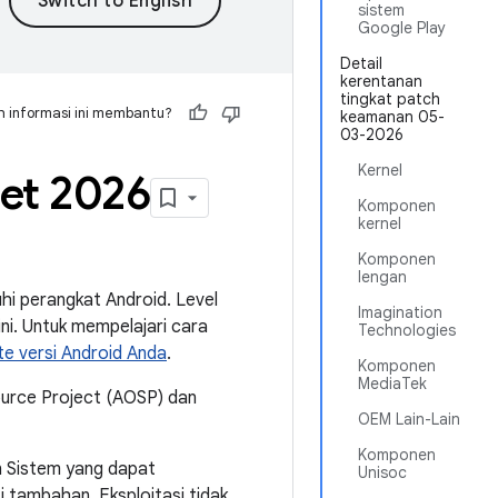
sistem
Google Play
Detail
kerentanan
tingkat patch
 informasi ini membantu?
keamanan 05-
03-2026
Kernel
et 2026
Komponen
kernel
Komponen
lengan
uhi perangkat Android. Level
Imagination
i. Untuk mempelajari cara
Technologies
e versi Android Anda
.
Komponen
MediaTek
Source Project (AOSP) dan
OEM Lain-Lain
Komponen
n Sistem yang dapat
Unisoc
 tambahan. Eksploitasi tidak