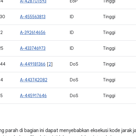
34
A-428701593
EoP
Tinggi
630
A-455563813
ID
Tinggi
12
A-392614656
ID
Tinggi
25
A-433746973
ID
Tinggi
644
A-449181366
[
2
]
DoS
Tinggi
14
A-443742082
DoS
Tinggi
15
A-445917646
DoS
Tinggi
ng parah di bagian ini dapat menyebabkan eksekusi kode jarak 