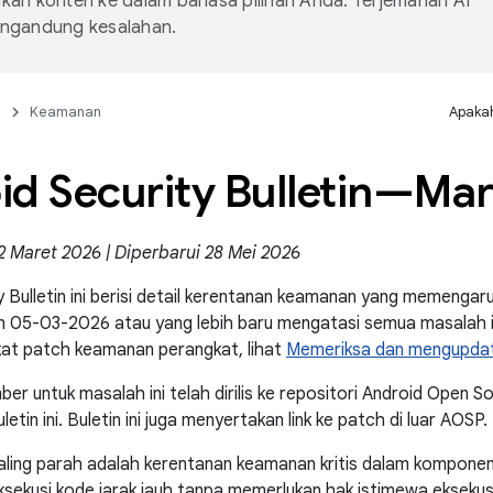
an konten ke dalam bahasa pilihan Anda. Terjemahan AI
ngandung kesalahan.
n
Keamanan
Apakah
id Security Bulletin—Mar
2 Maret 2026 | Diperbarui 28 Mei 2026
y Bulletin ini berisi detail kerentanan keamanan yang memengar
 05-03-2026 atau yang lebih baru mengatasi semua masalah in
kat patch keamanan perangkat, lihat
Memeriksa dan mengupdat
er untuk masalah ini telah dirilis ke repositori Android Open 
letin ini. Buletin ini juga menyertakan link ke patch di luar AOSP.
aling parah adalah kerentanan keamanan kritis dalam kompone
ekusi kode jarak jauh tanpa memerlukan hak istimewa eksekusi