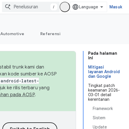
/
Masuk
Automotive
Referensi
Pada halaman
ini
abil trunk kami dan
Mitigasi
layanan Android
sikan kode sumber ke AOSP
dan Google
android-latest-
Tingkat patch
uk ke rilis terbaru yang
keamanan 2026-
ahan pada AOSP
.
03-01 detail
kerentanan
Framework
Sistem
Update