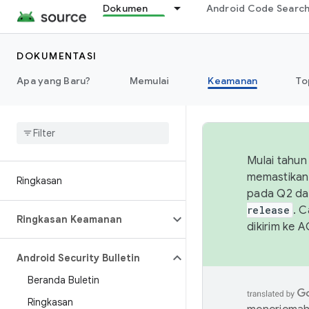
Dokumen
Android Code Searc
DOKUMENTASI
Apa yang Baru?
Memulai
Keamanan
To
Mulai tahun
memastikan 
Ringkasan
pada Q2 da
release
. 
Ringkasan Keamanan
dikirim ke 
Android Security Bulletin
Beranda Buletin
Ringkasan