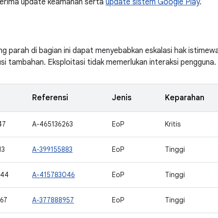
erima update keamanan serta
update sistem Google Play
.
ng parah di bagian ini dapat menyebabkan eskalasi hak istimew
si tambahan. Eksploitasi tidak memerlukan interaksi pengguna.
Referensi
Jenis
Keparahan
47
A-465136263
EoP
Kritis
13
A-399155883
EoP
Tinggi
544
A-415783046
EoP
Tinggi
67
A-377888957
EoP
Tinggi