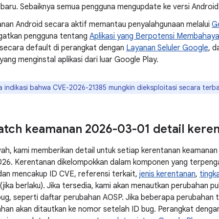
h baru. Sebaiknya semua pengguna mengupdate ke versi Android 
nan Android secara aktif memantau penyalahgunaan melalui
G
gatkan pengguna tentang
Aplikasi yang Berpotensi Membahay
 secara default di perangkat dengan
Layanan Seluler Google
, d
ang menginstal aplikasi dari luar Google Play.
a indikasi bahwa CVE-2026-21385 mungkin dieksploitasi secara terba
atch keamanan 2026-03-01 detail kere
wah, kami memberikan detail untuk setiap kerentanan keamanan 
26. Kerentanan dikelompokkan dalam komponen yang terpengar
dan mencakup ID CVE, referensi terkait,
jenis kerentanan
,
tingk
 (jika berlaku). Jika tersedia, kami akan menautkan perubahan 
bug, seperti daftar perubahan AOSP. Jika beberapa perubahan t
han akan ditautkan ke nomor setelah ID bug. Perangkat dengan