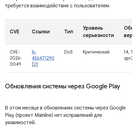
требуется взаимодействие с пользователем.
Уровень
Обно
CVE
Ссылки
Тип
серьезности
верс
CVE-
A-
DoS
Критический
14, 15,
2026-
456471290
qpr2
0049
[
2
]
Обновления системы через Google Play
В этом месяце в обновлениях системы через Google
Play (проект Mainline) нет исправлений для
уязвимостей.