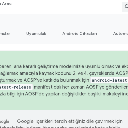
 Aracı
nular
Uyumluluk
Android Cihazları
Automo
baren, ana kararlı geliştirme modelimizle uyumlu olmak ve ek
nı sağlamak amacıyla kaynak kodunu 2. ve 4. çeyreklerde AOSP
şturmak ve AOSP'ye katkıda bulunmak için
android-latest
atest-release
manifest dalı her zaman AOSP'ye gönderile
zla bilgi için
AOSP'de yapılan değişiklikler
başlıklı makaleyi inc
Google, içerikleri tercih ettiğiniz dile çevirmek için