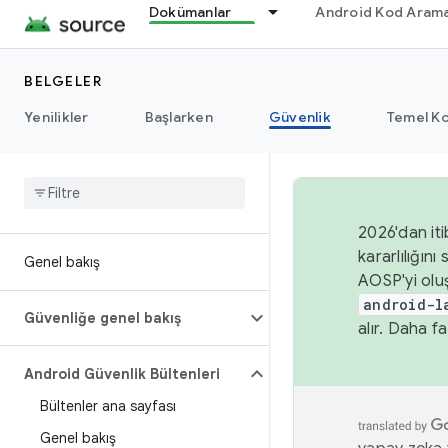
Dokümanlar
Android Kod Arama
BELGELER
Yenilikler
Başlarken
Güvenlik
Temel Ko
2026'dan iti
kararlılığı
Genel bakış
AOSP'yi olu
android-l
Güvenliğe genel bakış
alır. Daha fa
Android Güvenlik Bültenleri
Bültenler ana sayfası
Genel bakış