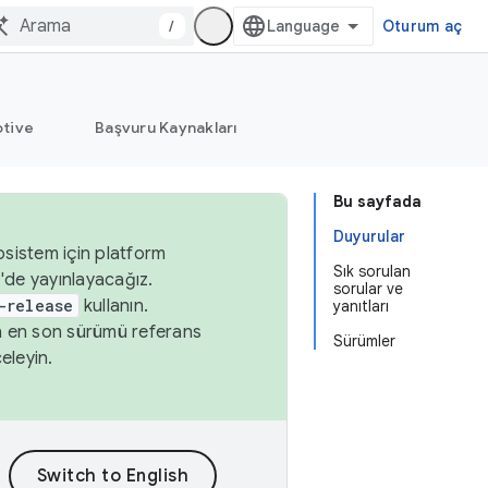
/
Oturum aç
tive
Başvuru Kaynakları
Bu sayfada
Duyurular
osistem için platform
Sık sorulan
'de yayınlayacağız.
sorular ve
-release
kullanın.
yanıtları
n en son sürümü referans
Sürümler
eleyin.