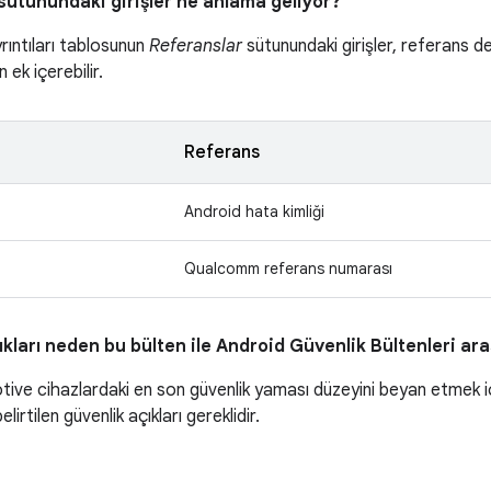
sütunundaki girişler ne anlama geliyor?
yrıntıları tablosunun
Referanslar
sütunundaki girişler, referans de
 ek içerebilir.
Referans
Android hata kimliği
Qualcomm referans numarası
ıkları neden bu bülten ile Android Güvenlik Bültenleri a
ive cihazlardaki en son güvenlik yaması düzeyini beyan etmek i
lirtilen güvenlik açıkları gereklidir.