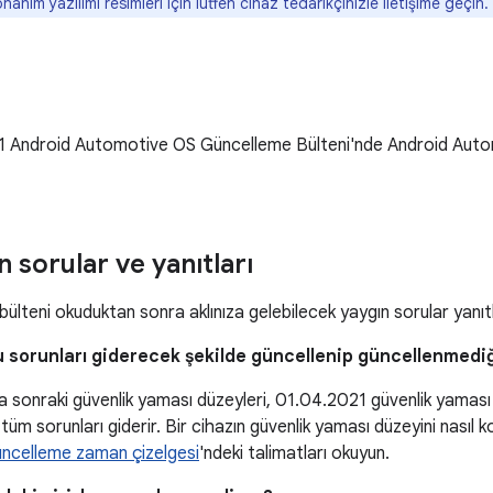
nanım yazılımı resimleri için lütfen cihaz tedarikçinizle iletişime geçin.
1 Android Automotive OS Güncelleme Bülteni'nde Android Auto
n sorular ve yanıtları
ülteni okuduktan sonra aklınıza gelebilecek yaygın sorular yanı
u sorunları giderecek şekilde güncellenip güncellenmediğ
 sonraki güvenlik yaması düzeyleri, 01.04.2021 güvenlik yaması
li tüm sorunları giderir. Bir cihazın güvenlik yaması düzeyini nasıl
ncelleme zaman çizelgesi
'ndeki talimatları okuyun.