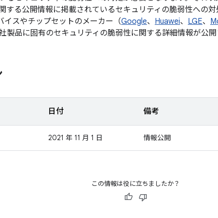
関する公開情報に掲載されているセキュリティの脆弱性への対
d デバイスやチップセットのメーカー（
Google
、
Huawei
、
LGE
、
M
社製品に固有のセキュリティの脆弱性に関する詳細情報が公開
ン
日付
備考
2021 年 11 月 1 日
情報公開
この情報は役に立ちましたか？