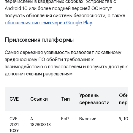
перечислены в квадратных скобках. Устройства с
Android 10 или более поздней версией ОС могут
получать обновления системы безопасности, а также
обновления системы через Google Play
.
Приложения платформы
Самая серьезная уязвимость позволяет локальному
вредоносному ПО обойти требования к
взаимодействию с пользователем и получить доступ к
дополнительным разрешениям.
Уровень
Обно
CVE
Ссылки
Тип
серьезности
верс
CVE-
A-
EoP
Высокий
9, 10, 1
2021-
182808318
1039