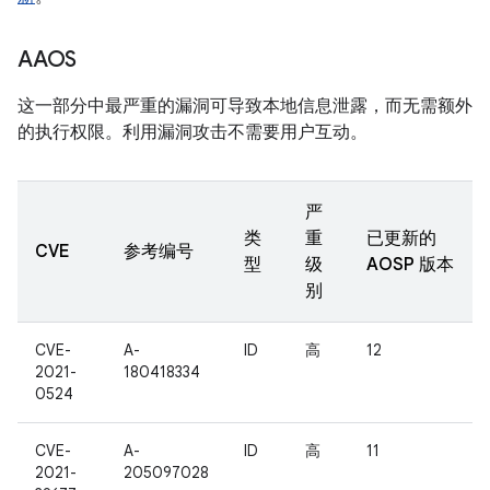
AAOS
这一部分中最严重的漏洞可导致本地信息泄露，而无需额外
的执行权限。利用漏洞攻击不需要用户互动。
严
类
重
已更新的
CVE
参考编号
型
级
AOSP 版本
别
CVE-
A-
ID
高
12
2021-
180418334
0524
CVE-
A-
ID
高
11
2021-
205097028