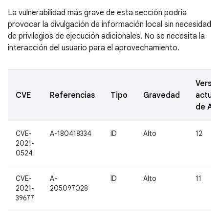
La vulnerabilidad más grave de esta sección podría
provocar la divulgación de información local sin necesidad
de privilegios de ejecución adicionales. No se necesita la
interacción del usuario para el aprovechamiento.
Versi
CVE
Referencias
Tipo
Gravedad
actual
de A
CVE-
A-180418334
ID
Alto
12
2021-
0524
CVE-
A-
ID
Alto
11
2021-
205097028
39677