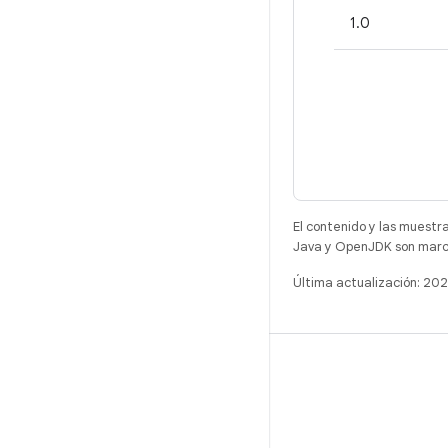
1.0
El contenido y las muestr
Java y OpenJDK son marca
Última actualización: 2
COMPILACIÓN
Repositorio de Android
Requisitos