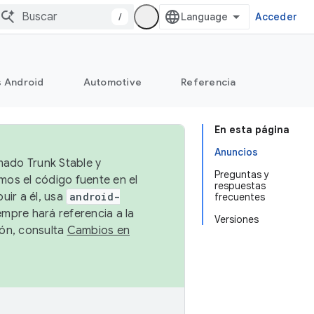
/
Acceder
s Android
Automotive
Referencia
En esta página
Anuncios
mado Trunk Stable y
Preguntas y
emos el código fuente en el
respuestas
uir a él, usa
android-
frecuentes
empre hará referencia a la
Versiones
ión, consulta
Cambios en