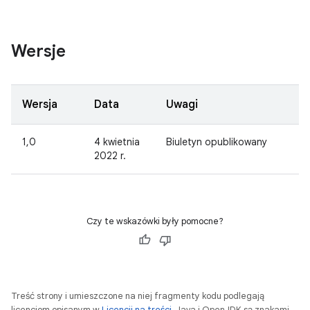
Wersje
Wersja
Data
Uwagi
1,0
4 kwietnia
Biuletyn opublikowany
2022 r.
Czy te wskazówki były pomocne?
Treść strony i umieszczone na niej fragmenty kodu podlegają
licencjom opisanym w
Licencji na treści
. Java i OpenJDK są znakami