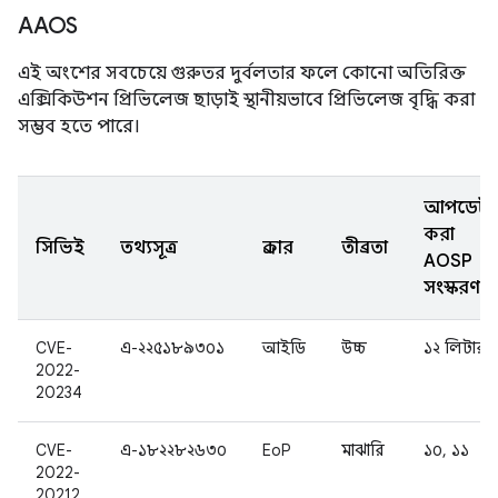
AAOS
এই অংশের সবচেয়ে গুরুতর দুর্বলতার ফলে কোনো অতিরিক্ত
এক্সিকিউশন প্রিভিলেজ ছাড়াই স্থানীয়ভাবে প্রিভিলেজ বৃদ্ধি করা
সম্ভব হতে পারে।
আপডেট
করা
সিভিই
তথ্যসূত্র
প্রকার
তীব্রতা
AOSP
সংস্করণ
CVE-
এ-২২৫১৮৯৩০১
আইডি
উচ্চ
১২ লিটার
2022-
20234
CVE-
এ-১৮২২৮২৬৩০
EoP
মাঝারি
১০, ১১
2022-
20212