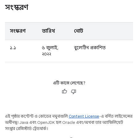
সংস্করণ
সংস্করণ
তারিখ
নোট
১.১
৬ জুলাই,
বুলেটিন প্রকাশিত
২০২২
এটি কাজে লেগেছে?
এই পৃষ্ঠার কন্টেন্ট ও কোডের নমুনাগুলি
Content License
-এ বর্ণিত লাইসেন্সের
অধীনস্থ। Java এবং OpenJDK হল Oracle এবং/অথবা তার অ্যাফিলিয়েট
সংস্থার রেজিস্টার্ড ট্রেডমার্ক।