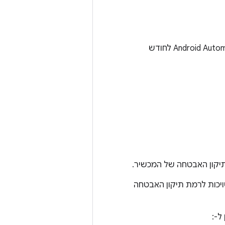
אין תיקוני אבטחה ל-Android Automotive OS בעדכון העדכונים של Android Automotive OS לחודש
יקון האבטחה של המכשיר.
 בכל הבעיות שמשויכות לרמת תיקון האבטחה
ל-: