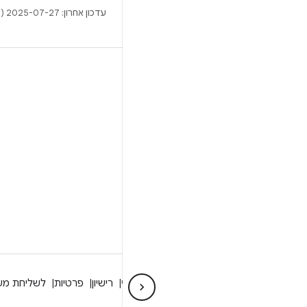
עדכון אחרון: 2025-07-27 (שעון UTC).
BUILD
מאגר Android
דרישות
להסבר על ההורדה
תצוגה מקדימה של הקודים הבינאריים
גיבוי קושחה
הקודים הבינאריים של מנהל ההתקן
מידע על Android
קהילה
מידע משפטי
רישיון
פרטיות
לשליחת מש