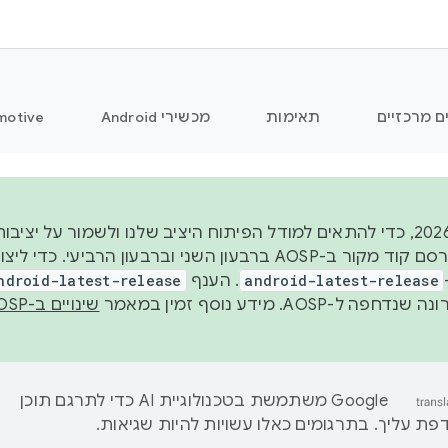
ם מרכזיים
תאימות
מכשירי Android
motive
החל משנת 2026, כדי להתאים למודל הפיתוח היציב שלנו ולשמור על
android-latest-release
. הענף
ndroid-latest-release
ל-AOSP. מידע נוסף זמין במאמר
שינויים ב-AOSP
‫Google משתמשת בטכנולוגיית AI כדי לתרגם תוכן
ת עליך. בתרגומים כאלו עשויות להיות שגיאות.