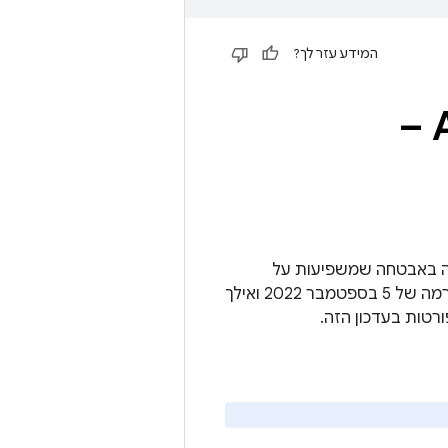
המידע עזר לך?
עדכון ל-Android Automotive OS –
ל פרטים על נקודות חולשה באבטחה שמשפיעות על
פלטפורמת Android Automotive OS. עדכון AAOS המלא כולל את תיקון האבטחה ברמה של 5 בספטמבר 2022 ואילך
רטות בעדכון הזה.