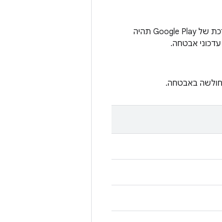
במכשירים מסוימים עם Android מגרסה 10 ואילך, למחרוזת התאריך של עדכון המערכת של Google Play תהיה
עדכוני אבטחה.
חולשה באבטחה.