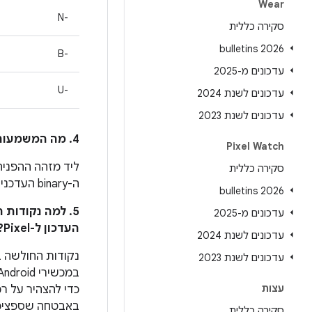
Wear
N-‎
סקירה כללית
2026 bulletins
B-‎
עדכונים מ-2025
U-‎
עדכונים לשנת 2024
עדכונים לשנת 2023
4. מה המשמעות של הסימן * לצד מזהה הבאג ב-Android בעמודה
Pixel Watch
ליד מזהה ההפניה 
סקירה כללית
ה-binary העדכניים ביותר למכשירי Pixel שזמינים ב
2026 bulletins
5. למה נקודות
עדכונים מ-2025
העדכון ל-Pixel?
עדכונים לשנת 2024
נקודות החולשה ב
עדכונים לשנת 2023
עצות
באבטחה שספציפי
סקירה כללית