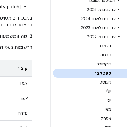
2026 bulletins
[ro.build.version.security_patch]:‏[2022-09-01]
עדכונים מ-2025
עדכונים לשנת 2024
התאמה לרמת תיקון האבטחה
עדכונים לשנת 2023
2. מה המשמעות של הרשומות בעמודה
עדכונים מ-2022
דצמבר
הרשומות בעמוד
נובמבר
אוקטובר
קיצור
ספטמבר
אוגוסט
RCE
יולי
EoP
יוני
מאי
מזהה
אפריל