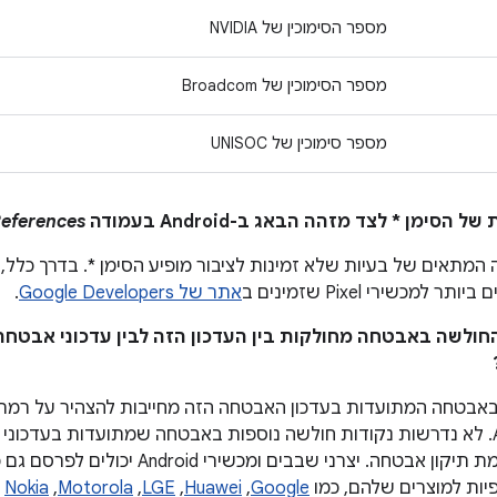
מספר הסימוכין של NVIDIA
מספר הסימוכין של Broadcom
מספר סימוכין של UNISOC
eferences
המתאים של בעיות שלא זמינות לציבור מופיע הסימן *. בדרך כלל, 
אתר של Google Developers
.
 החולשה באבטחה מחולקות בין העדכון הזה לבין עדכוני אבטחה
אבטחה המתועדות בעדכון האבטחה הזה מחייבות להצהיר על רמת 
במכשירי Android. לא נדרשות נקודות חולשה נוספות באבטחה שמתועדות בע
כדי להצהיר על רמת תיקון אבטחה. יצרני שבבי
ות למוצרים שלהם, כמו
Google
,‏
Huawei
,‏
LGE
,‏
Motorola
,‏
Nokia
א