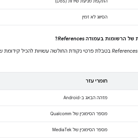
התקפת מניעת שירות (DoS)
הסיווג לא זמין
?
References
References
בטבלת פרטי נקודת החולשה עשויות להכיל קידומת שמ
חומרי עזר
מזהה הבאג ב-Android
מספר הסימוכין של Qualcomm
מספר הסימוכין של MediaTek