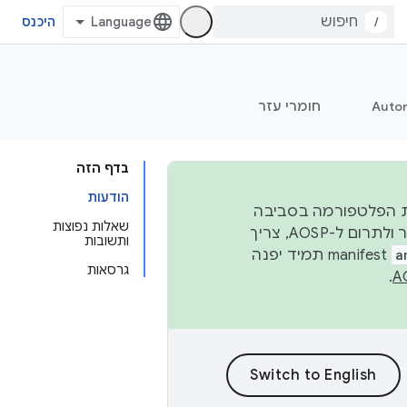
/
היכנס
Auto
חומרי עזר
בדף הזה
הודעות
 יציבות הפלטפורמה בסביבה
שאלות נפוצות
העסקית, נפרסם קוד מקור ב-AOSP ברבעון השני וברבעון הרביעי. כדי ליצור ולתרום ל-AOSP, צריך
ותשובות
a
manifest תמיד יפנה
גרסאות
.