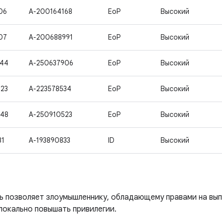
06
A-200164168
EoP
Высокий
07
A-200688991
EoP
Высокий
144
A-250637906
EoP
Высокий
23
A-223578534
EoP
Высокий
348
A-250910523
EoP
Высокий
31
A-193890833
ID
Высокий
ь позволяет злоумышленнику, обладающему правами на вып
локально повышать привилегии.