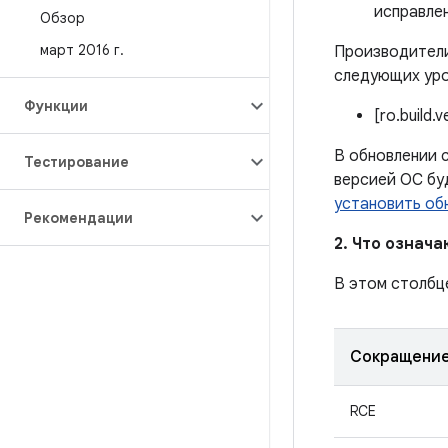
исправле
Обзор
март 2016 г
.
Производители
следующих уро
Функции
[ro.build.
В обновлении с
Тестирование
версией ОС бу
установить об
Рекомендации
2. Что означ
В этом столбц
Сокращени
RCE