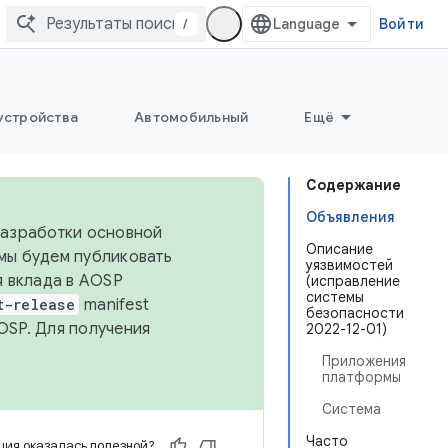
/
Войти
устройства
Автомобильный
Ещё
Содержание
Объявления
 разработки основной
Описание
 мы будем публиковать
уязвимостей
я вклада в AOSP
(исправление
системы
t-release
manifest
безопасности
OSP. Для получения
2022-12-01)
Приложения
платформы
Система
Часто
ия оказалась полезной?