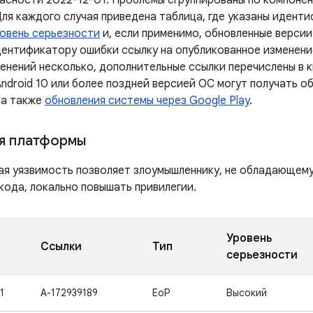
асности 2022-12-01. Проблемы сгруппированы по компонен
Для каждого случая приведена таблица, где указаны идент
овень серьезности
и, если применимо, обновленные версии
дентификатору ошибки ссылку на опубликованное изменение
менений несколько, дополнительные ссылки перечислены в 
ndroid 10 или более поздней версией ОС могут получать о
 а также
обновления системы через Google Play
.
я платформы
ая уязвимость позволяет злоумышленнику, не обладающем
кода, локально повышать привилегии.
Уровень
Ссылки
Тип
серьезности
1
A-172939189
EoP
Высокий