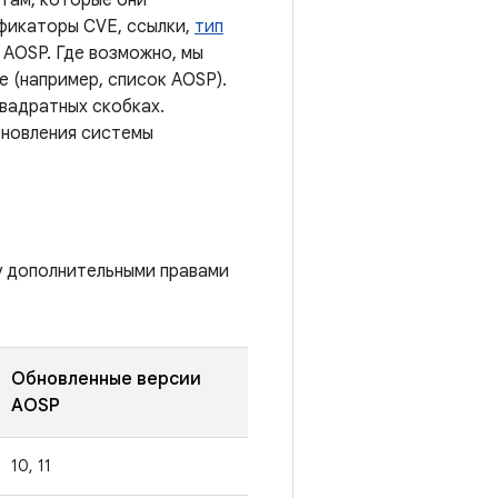
там, которые они
ификаторы CVE, ссылки,
тип
 AOSP. Где возможно, мы
 (например, список AOSP).
квадратных скобках.
бновления системы
у дополнительными правами
Обновленные версии
AOSP
10, 11