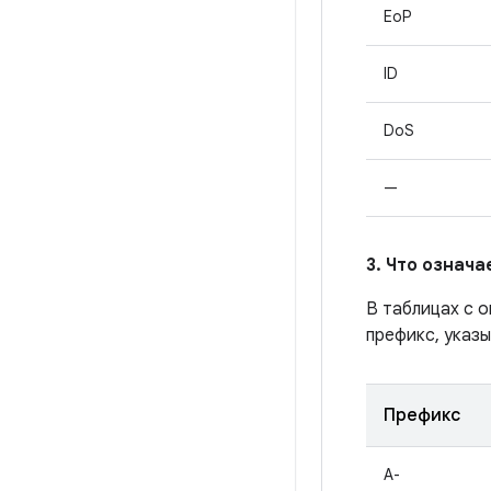
EoP
ID
DoS
—
3. Что означ
В таблицах с 
префикс, указы
Префикс
A-