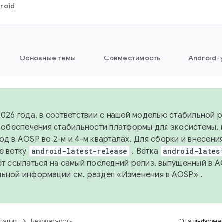
roid
Основные темы
Совместимость
Android-
2026 года, в соответствии с нашей моделью стабильной
я обеспечения стабильности платформы для экосистемы,
од в AOSP во 2-м и 4-м кварталах. Для сборки и внесени
е ветку
android-latest-release
. Ветка
android-lates
ет ссылаться на самый последний релиз, выпущенный в A
льной информации см.
раздел «Изменения в AOSP»
.
тация
Безопасность
Эта информац