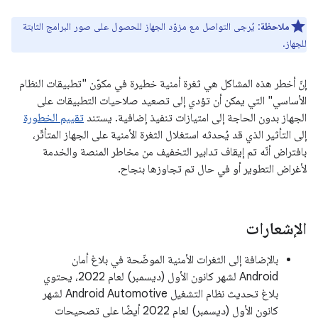
ملاحظة
: يُرجى التواصل مع مزوّد الجهاز للحصول على صور البرامج الثابتة
للجهاز.
إنّ أخطر هذه المشاكل هي ثغرة أمنية خطيرة في مكوّن "تطبيقات النظام
الأساسي" التي يمكن أن تؤدي إلى تصعيد صلاحيات التطبيقات على
الجهاز بدون الحاجة إلى امتيازات تنفيذ إضافية. يستند
تقييم الخطورة
إلى التأثير الذي قد يُحدثه استغلال الثغرة الأمنية على الجهاز المتأثّر،
بافتراض أنّه تم إيقاف تدابير التخفيف من مخاطر المنصة والخدمة
لأغراض التطوير أو في حال تم تجاوزها بنجاح.
الإشعارات
بالإضافة إلى الثغرات الأمنية الموضّحة في بلاغ أمان
Android لشهر كانون الأول (ديسمبر) لعام 2022، يحتوي
بلاغ تحديث نظام التشغيل Android Automotive لشهر
كانون الأول (ديسمبر) لعام 2022 أيضًا على تصحيحات