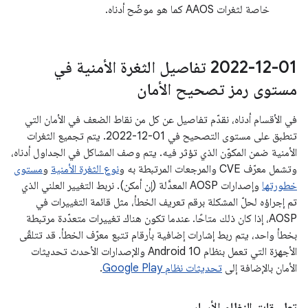
خاصة لثغرات AAOS كما هو موضّح أدناه.
‎2022-12-01 تفاصيل الثغرة الأمنية في
مستوى رمز تصحيح الأمان
في الأقسام أدناه، نقدّم تفاصيل عن كل من نقاط الضعف في الأمان التي
تنطبق على مستوى التصحيح في 01‏-12‏-2022. يتم تجميع الثغرات
الأمنية ضمن المكوّن الذي تؤثر فيه. يتم وصف المشاكل في الجداول أدناه،
وتشمل معرّف CVE والمرجعات المرتبطة به و
نوع الثغرة الأمنية
و
مستوى
خطورتها
وإصدارات AOSP المعدَّلة (إن أمكن). نربط التغيير العلني الذي
تم إجراؤه لحلّ المشكلة برقم تعريف الخطأ، مثل قائمة التغييرات في
AOSP، إذا كان ذلك متاحًا. عندما تكون هناك تغييرات متعدّدة مرتبطة
بخطأ واحد، يتم ربط إشارات إضافية بأرقام تتبع معرّف الخطأ. قد تتلقّى
الأجهزة التي تعمل بنظام Android 10 والإصدارات الأحدث تحديثات
الأمان بالإضافة إلى
تحديثات نظام Google Play
.
تطبيقات النظام الأساسي