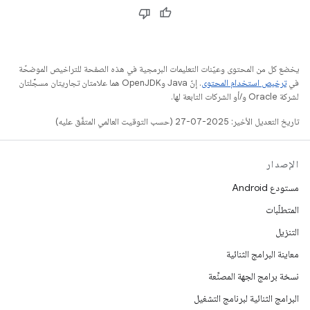
يخضع كل من المحتوى وعيّنات التعليمات البرمجية في هذه الصفحة للتراخيص الموضحّة
في
ترخيص استخدام المحتوى
. إنّ Java وOpenJDK هما علامتان تجاريتان مسجَّلتان
لشركة Oracle و/أو الشركات التابعة لها.
تاريخ التعديل الأخير: 2025-07-27 (حسب التوقيت العالمي المتفَّق عليه)
الإصدار
مستودع Android
المتطلّبات
التنزيل
معاينة البرامج الثنائية
نسخة برامج الجهة المصنِّعة
البرامج الثنائية لبرنامج التشغيل