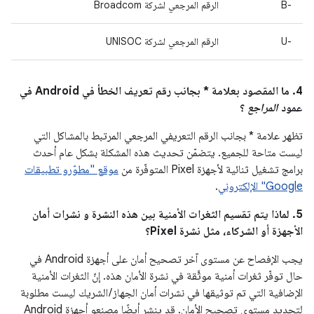
B-‎
الرقم المرجعي لشركة Broadcom
U-‎
الرقم المرجعي لشركة UNISOC
4. ما المقصود بعلامة * بجانب رقم تعريف الخطأ في Android في
عمود
المراجع
؟
تظهر علامة * بجانب الرقم التعريفي المرجعي المرتبط بالمشاكل التي
ليست متاحة للجميع. يتضمّن تحديث هذه المشكلة بشكل عام أحدث
برامج تشغيل ثنائية لأجهزة Pixel المتوفّرة من
موقع "مطوّرو تطبيقات
Google" الإلكتروني
.
5. لماذا يتم تقسيم الثغرات الأمنية بين هذه النشرة و نشرات أمان
الأجهزة أو الشركاء، مثل نشرة Pixel؟
يجب الإفصاح عن مستوى آخر تصحيح أمان على أجهزة Android في
حال توفّر ثغرات أمنية موثَّقة في نشرة الأمان هذه. إنّ الثغرات الأمنية
الإضافية التي تم توثيقها في نشرات أمان الجهاز / الشريك ليست مطلوبة
لتحديد مستوى تصحيح الأمان. قد ينشر أيضًا مصنعو أجهزة Android