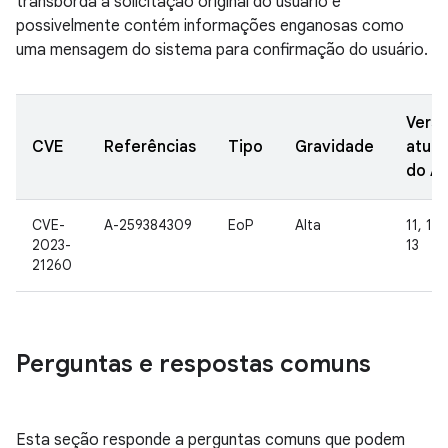
transborda a solicitação original do usuário e
possivelmente contém informações enganosas como
uma mensagem do sistema para confirmação do usuário.
Vers
CVE
Referências
Tipo
Gravidade
atual
do A
CVE-
A-259384309
EoP
Alta
11, 12,
2023-
13
21260
Perguntas e respostas comuns
Esta seção responde a perguntas comuns que podem