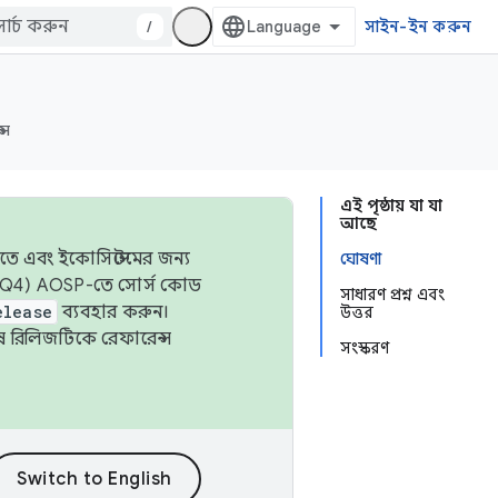
/
সাইন-ইন করুন
্স
এই পৃষ্ঠায় যা যা
আছে
তে এবং ইকোসিস্টেমের জন্য
ঘোষণা
 এবং Q4) AOSP-তে সোর্স কোড
সাধারণ প্রশ্ন এবং
elease
ব্যবহার করুন।
উত্তর
শেষ রিলিজটিকে রেফারেন্স
সংস্করণ