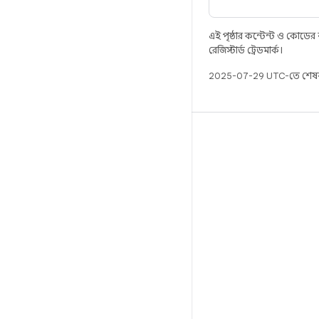
এই পৃষ্ঠার কন্টেন্ট ও কোডের
রেজিস্টার্ড ট্রেডমার্ক।
2025-07-29 UTC-তে শেষব
বিল্ড
Android স্টোরেজ
প্রয়োজনীয়তা
ডাউনলোড হচ্ছে
প্রিভিউ বাইনারি
ফ্যাক্টরি ইমেজ
ড্রাইভার বাইনারি