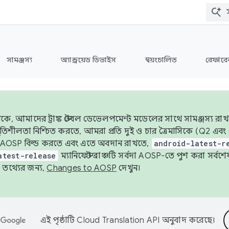
সামঞ্জস্য
অ্যান্ড্রয়েড ডিভাইস
স্বয়ংচালিত
রেফারেন
ে, আমাদের ট্রাঙ্ক স্টেবল ডেভেলপমেন্ট মডেলের সাথে সামঞ্জস্য রাখ
র স্থিতিশীলতা নিশ্চিত করতে, আমরা প্রতি দুই ও চার ত্রৈমাসিকে (Q2
 AOSP বিল্ড করতে এবং এতে অবদান রাখতে,
android-latest-r
atest-release
ম্যানিফেস্ট ব্রাঞ্চটি সর্বদা AOSP-তে পুশ করা সর্ব
তথ্যের জন্য,
Changes to AOSP
দেখুন।
এই পৃষ্ঠাটি
Cloud Translation API
অনুবাদ করেছে।