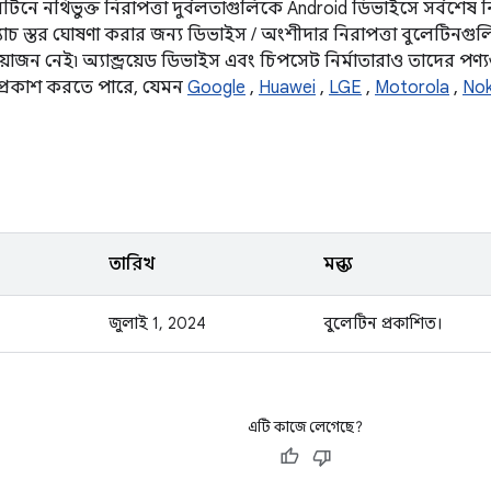
েটিনে নথিভুক্ত নিরাপত্তা দুর্বলতাগুলিকে Android ডিভাইসে সর্বশেষ ন
্যাচ স্তর ঘোষণা করার জন্য ডিভাইস / অংশীদার নিরাপত্তা বুলেটিনগুলি
য়োজন নেই৷ অ্যান্ড্রয়েড ডিভাইস এবং চিপসেট নির্মাতারাও তাদের পণ্যগু
 প্রকাশ করতে পারে, যেমন
Google
,
Huawei
,
LGE
,
Motorola
,
Nok
তারিখ
মন্তব্য
জুলাই 1, 2024
বুলেটিন প্রকাশিত।
এটি কাজে লেগেছে?