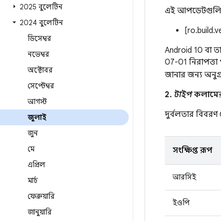
2025 বুলেটিন
এই আপডেটগুলি অন্
2024 বুলেটিন
[ro.build.
ডিসেম্বর
Android 10 বা ত
নভেম্বর
07-01 নিরাপত্তা
অক্টোবর
জানার জন্য অনুগ
সেপ্টেম্বর
2.
টাইপ
কলামের এ
আগস্ট
দুর্বলতার বিবর
জুলাই
জুন
মে
সংক্ষিপ্ত রূপ
এপ্রিল
আরসিই
মার্চ
ফেব্রুয়ারি
ইওপি
জানুয়ারি