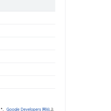
 *。
Google Developers 网站
上