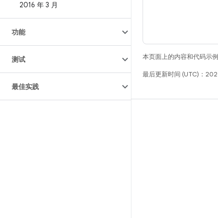
2016 年 3 月
功能
本页面上的内容和代码示
测试
最后更新时间 (UTC)：2026
最佳实践
构建
Android 代码库
要求
下载
预览二进制文件
出厂映像
驱动程序二进制文件