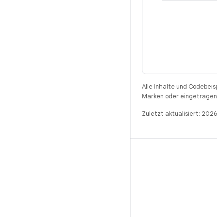
Alle Inhalte und Codebeis
Marken oder eingetragene
Zuletzt aktualisiert: 20
BUILD
Android-Repository
Anforderungen
Wird heruntergeladen