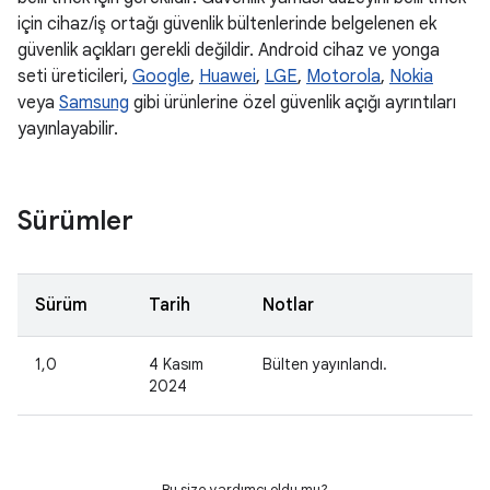
için cihaz/iş ortağı güvenlik bültenlerinde belgelenen ek
güvenlik açıkları gerekli değildir. Android cihaz ve yonga
seti üreticileri,
Google
,
Huawei
,
LGE
,
Motorola
,
Nokia
veya
Samsung
gibi ürünlerine özel güvenlik açığı ayrıntıları
yayınlayabilir.
Sürümler
Sürüm
Tarih
Notlar
1,0
4 Kasım
Bülten yayınlandı.
2024
Bu size yardımcı oldu mu?