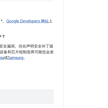
 *。
Google Developers 网站
上
。
中？
录的安全漏洞。但在声明安全补丁级
d 设备和芯片组制造商可能也会发
kia
或
Samsung
。