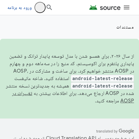
ورود به برنامه
مستندات
از سال ۲۰۲۶، برای همسو شدن با مدل توسعه پایدار ترانک و تضمین
پایداری پلتفرم برای اکوسیستم، کد منبع را در سه‌ماهه دوم و چهارم
در AOSP منتشر خواهیم کرد. برای ساخت و مشارکت در AOSP،
android-latest-release
استفاده کنید. شاخه مانیفست
android-latest-release
همیشه به جدیدترین نسخه منتشر
شده در AOSP ارجاع می‌دهد. برای اطلاعات بیشتر، به
تغییرات در
AOSP
مراجعه کنید.
این صفحه به‌وسیله
ترجمه شده است.