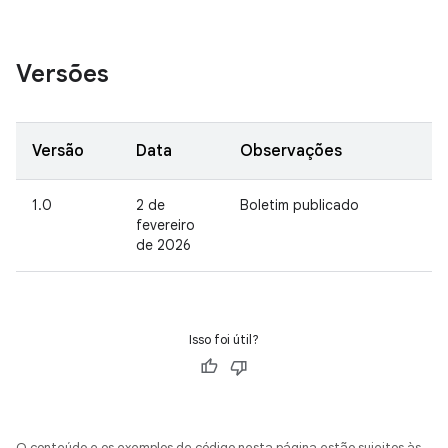
Versões
Versão
Data
Observações
1.0
2 de
Boletim publicado
fevereiro
de 2026
Isso foi útil?
O conteúdo e os exemplos de código nesta página estão sujeitos às