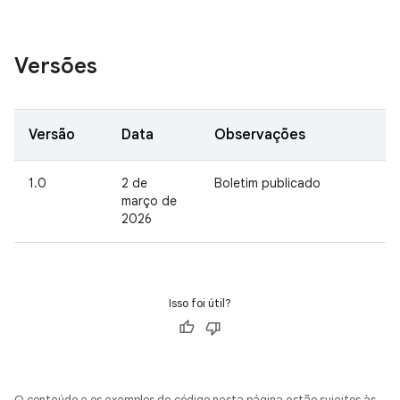
Versões
Versão
Data
Observações
1.0
2 de
Boletim publicado
março de
2026
Isso foi útil?
O conteúdo e os exemplos de código nesta página estão sujeitos às