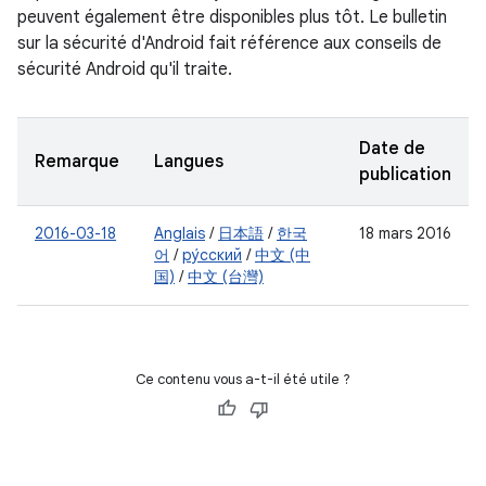
peuvent également être disponibles plus tôt. Le bulletin
sur la sécurité d'Android fait référence aux conseils de
sécurité Android qu'il traite.
Date de
Remarque
Langues
publication
2016-03-18
Anglais
/
日本語
/
한국
18 mars 2016
어
/
ру́сский
/
中文 (中
国)
/
中文 (台灣)
Ce contenu vous a-t-il été utile ?