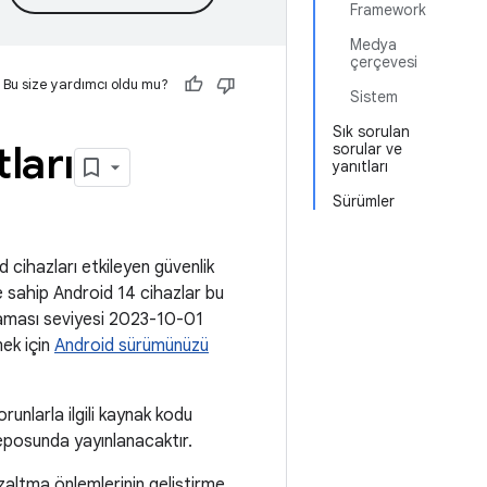
Framework
Medya
çerçevesi
Bu size yardımcı oldu mu?
Sistem
Sık sorulan
ları
sorular ve
yanıtları
Sürümler
 cihazları etkileyen güvenlik
ne sahip Android 14 cihazlar bu
yaması seviyesi 2023-10-01
mek için
Android sürümünüzü
runlarla ilgili kaynak kodu
posunda yayınlanacaktır.
zaltma önlemlerinin geliştirme