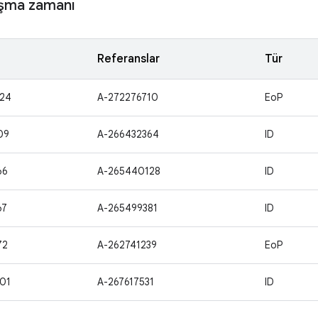
ışma zamanı
Referanslar
Tür
24
A-272276710
EoP
09
A-266432364
ID
66
A-265440128
ID
67
A-265499381
ID
72
A-262741239
EoP
01
A-267617531
ID