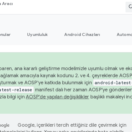
 Aracı
nular
Uyumluluk
Android Cihazları
Automo
baren, ana kararlı geliştirme modelimizle uyumlu olmak ve ek
nı sağlamak amacıyla kaynak kodunu 2. ve 4. çeyreklerde AOSP
şturmak ve AOSP'ye katkıda bulunmak için
android-latest
atest-release
manifest dalı her zaman AOSP'ye gönderile
zla bilgi için
AOSP'de yapılan değişiklikler
başlıklı makaleyi inc
Google, içerikleri tercih ettiğiniz dile çevirmek için