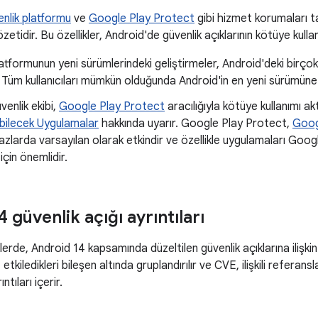
nlik platformu
ve
Google Play Protect
gibi hizmet korumaları 
özetidir. Bu özellikler, Android'de güvenlik açıklarının kötüye kullanı
atformunun yeni sürümlerindeki geliştirmeler, Android'deki birçok
r. Tüm kullanıcıları mümkün olduğunda Android'in en yeni sürümün
venlik ekibi,
Google Play Protect
aracılığıyla kötüye kullanımı akti
abilecek Uygulamalar
hakkında uyarır. Google Play Protect,
Goog
azlarda varsayılan olarak etkindir ve özellikle uygulamaları Goog
 için önemlidir.
 güvenlik açığı ayrıntıları
erde, Android 14 kapsamında düzeltilen güvenlik açıklarına ilişkin 
 etkiledikleri bileşen altında gruplandırılır ve CVE, ilişkili referansl
ıntıları içerir.