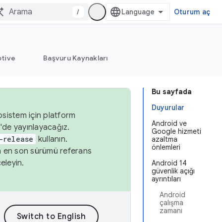
/
Oturum aç
tive
Başvuru Kaynakları
Bu sayfada
Duyurular
osistem için platform
Android ve
'de yayınlayacağız.
Google hizmeti
-release
kullanın.
azaltma
önlemleri
n en son sürümü referans
eleyin.
Android 14
güvenlik açığı
ayrıntıları
Android
çalışma
zamanı