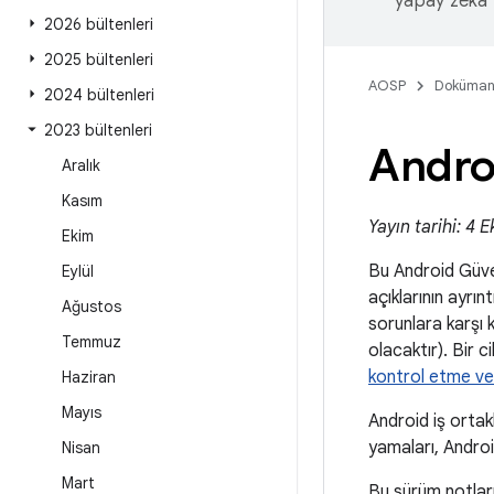
yapay zeka t
2026 bültenleri
2025 bültenleri
AOSP
Doküman
2024 bültenleri
2023 bültenleri
Andro
Aralık
Kasım
Yayın tarihi: 4
Ekim
Bu Android Güven
Eylül
açıklarının ayrı
Ağustos
sorunlara karşı
Temmuz
olacaktır). Bir 
kontrol etme v
Haziran
Mayıs
Android iş ortakl
yamaları, Andro
Nisan
Mart
Bu sürüm notlar