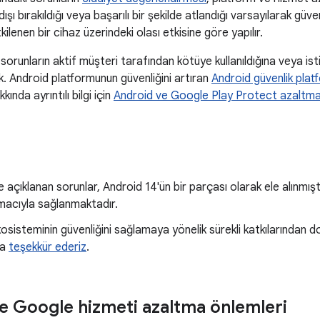
şı bırakıldığı veya başarılı bir şekilde atlandığı varsayılarak güve
tkilenen bir cihaz üzerindeki olası etkisine göre yapılır.
n sorunların aktif müşteri tarafından kötüye kullanıldığına veya is
k. Android platformunun güvenliğini artıran
Android güvenlik plat
ında ayrıntılı bilgi için
Android ve Google Play Protect azaltma
 açıklanan sorunlar, Android 14'ün bir parçası olarak ele alınmıştı
amacıyla sağlanmaktadır.
osisteminin güvenliğini sağlamaya yönelik sürekli katkılarından do
na
teşekkür ederiz
.
e Google hizmeti azaltma önlemleri