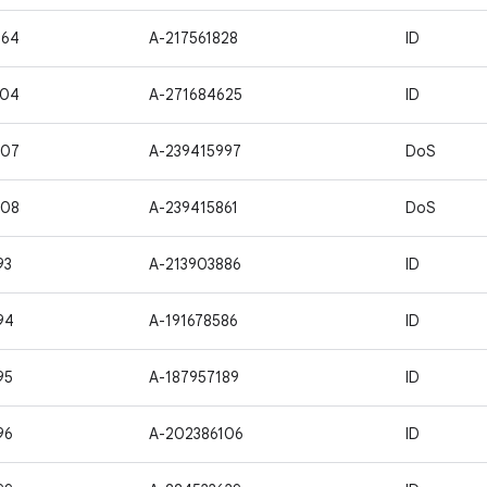
264
A-217561828
ID
404
A-271684625
ID
907
A-239415997
DoS
908
A-239415861
DoS
93
A-213903886
ID
94
A-191678586
ID
95
A-187957189
ID
96
A-202386106
ID