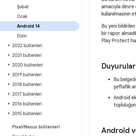
amacıyla devre dı
Şubat
kullanılmasının e
Ocak
Bu yeni bildirile
Android 14
bir rapor almadı
Dizin
Play Protect hakk
2022 bültenleri
2021 bültenleri
Duyurular
2020 bültenleri
2019 bültenleri
Bu belgede
2018 bültenleri
şeffaflık 
2017 bültenleri
Android ek
2016 bültenleri
topluluğu
2015 bültenleri
Pixel
/
Nexus bültenleri
Android v