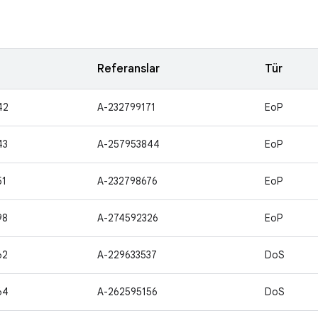
Referanslar
Tür
42
A-232799171
EoP
43
A-257953844
EoP
51
A-232798676
EoP
98
A-274592326
EoP
62
A-229633537
DoS
64
A-262595156
DoS