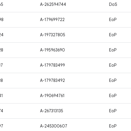
65
A-262594744
DoS
98
A-179699722
EoP
24
A-197327805
EoP
28
A-195963690
EoP
37
A-179783499
EoP
38
A-179783492
EoP
41
A-190694761
EoP
74
A-267313135
EoP
97
A-245300607
EoP