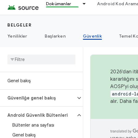
Dokümanlar
Android Kod Arama
BELGELER
Yenilikler
Başlarken
Güvenlik
Temel Ko
2026'dan iti
kararlılığı
Genel bakış
AOSP'yi olu
android-l
Güvenliğe genel bakış
alır. Daha fa
Android Güvenlik Bültenleri
Bültenler ana sayfası
Genel bakış