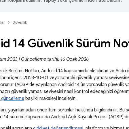
eknolojisini kullanır. Yapay zeka çevirilerinde hata olabilir.
lar
Güvenlik
id 14 Güvenlik Sürüm Not
 Ekim 2023 | Güncelleme tarihi: 16 Ocak 2026
lik Sürümü Notları, Android 14 kapsamında ele alınan ve Android
ntılarını içerir. 2023-10-01 veya sonraki güvenlik yaması seviyesi
 korunur (AOSP'de yayınlanan Android 14'ün varsayılan güvenlik 
cihazın güvenlik yaması seviyesini nasıl kontrol edeceğinizi öğren
e güncelleme
başlıklı makaleyi inceleyin.
arı, yayınlamadan önce tüm sorunlar hakkında bilgilendirilir. Bu so
id 14 sürümü kapsamında Android Açık Kaynak Projesi (AOSP) de
ındaki sorunların
ciddiyet değerlendirmesi
, platform ve hizmet a