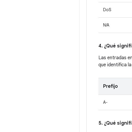
DoS
N/A
4. ¿Qué signif
Las entradas e
que identifica l
Prefijo
A-
5. ¿Qué signif