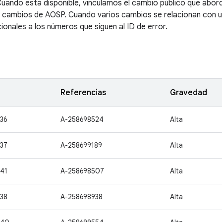
uando está disponible, vinculamos el cambio público que abordó
e cambios de AOSP. Cuando varios cambios se relacionan con un
ionales a los números que siguen al ID de error.
Referencias
Gravedad
36
A-258698524
Alta
37
A-258699189
Alta
41
A-258698507
Alta
38
A-258698938
Alta