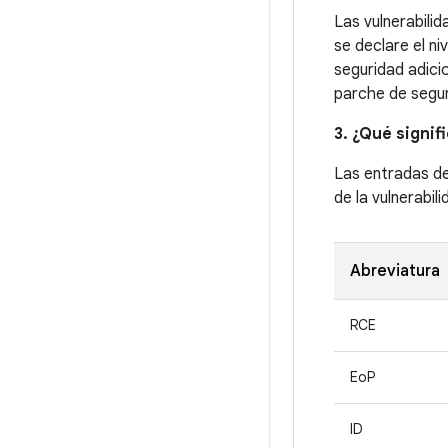
Las vulnerabili
se declare el ni
seguridad adici
parche de segur
3. ¿Qué signif
Las entradas d
de la vulnerabil
Abreviatura
RCE
EoP
ID