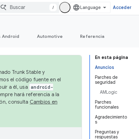
/
Acceder
s Android
Automotive
Referencia
En esta página
Anuncios
mado Trunk Stable y
Parches de
emos el código fuente en el
seguridad
uir a él, usa
android-
AMLogic
empre hará referencia a la
ión, consulta
Cambios en
Parches
funcionales
Agradecimiento
s
Preguntas y
respuestas