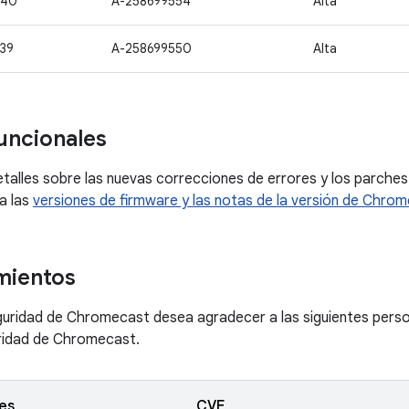
540
A-258699554
Alta
39
A-258699550
Alta
uncionales
talles sobre las nuevas correcciones de errores y los parches 
ta las
versiones de firmware y las notas de la versión de Chro
mientos
guridad de Chromecast desea agradecer a las siguientes perso
uridad de Chromecast.
es
CVE