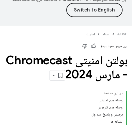
AOSP
اسناد
امنیت
این مرور مفید بود؟
بولتن امنیتی Chromecast
- مارس 2024
در این صفحه
وصله های امنیتی
وصله های کاربردی
پرسش و پاسخ متداول
نسخه ها