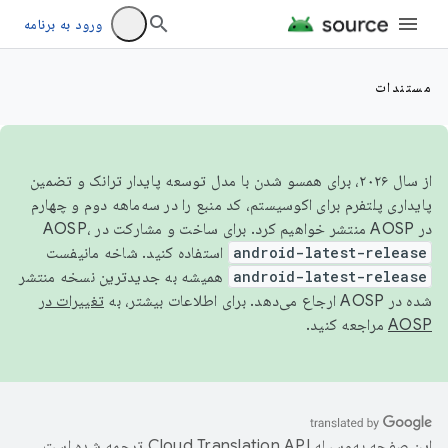
ورود به برنامه
مستندات
از سال ۲۰۲۶، برای همسو شدن با مدل توسعه پایدار ترانک و تضمین
پایداری پلتفرم برای اکوسیستم، کد منبع را در سه‌ماهه دوم و چهارم
در AOSP منتشر خواهیم کرد. برای ساخت و مشارکت در AOSP،
android-latest-release
استفاده کنید. شاخه مانیفست
android-latest-release
همیشه به جدیدترین نسخه منتشر
شده در AOSP ارجاع می‌دهد. برای اطلاعات بیشتر، به
تغییرات در
AOSP
مراجعه کنید.
این صفحه به‌وسیله
ترجمه شده است.