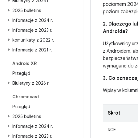
Biuletyny z 2026 r
.
poziomem 2024-0
2025 bulletins
poziom zabezpie
Informacje z 2024 r
.
2. Dlaczego l
Informacje z 2023 r
.
Androida?
komunikaty z 2022 r
.
Użytkownicy urz
Informacje z 2021 r
.
z Androidem, a
bezpieczeństwa 
Android XR
wymagane do za
Przegląd
3. Co oznacza
Biuletyny z 2026 r
.
Wpisy w kolumn
Chromecast
Przegląd
Skrót
2025 bulletins
Informacje z 2024 r
.
RCE
Informacje z 2023 r
.