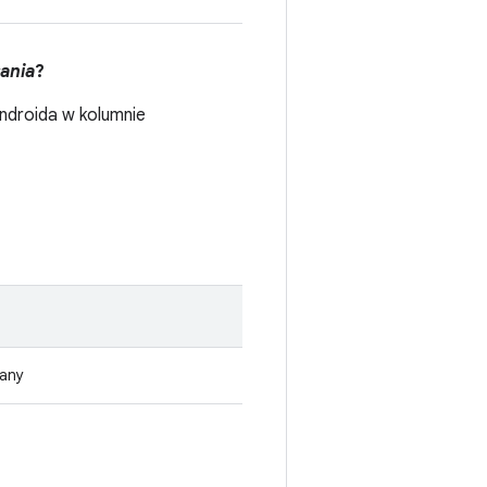
ania
?
Androida w kolumnie
wany