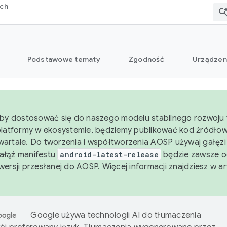
rch
Podstawowe tematy
Zgodność
Urządzen
aby dostosować się do naszego modelu stabilnego rozwoju 
platformy w ekosystemie, będziemy publikować kod źródło
artale. Do tworzenia i współtworzenia AOSP używaj gałęz
Gałąź manifestu
android-latest-release
będzie zawsze o
wersji przesłanej do AOSP. Więcej informacji znajdziesz w a
Google używa technologii AI do tłumaczenia