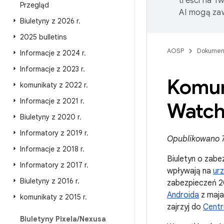
treści na T
Przegląd
AI mogą zaw
Biuletyny z 2026 r
.
2025 bulletins
AOSP
Dokumen
Informacje z 2024 r
.
Informacje z 2023 r
.
Komun
komunikaty z 2022 r
.
Informacje z 2021 r
.
Watch
Biuletyny z 2020 r
.
Informatory z 2019 r
.
Opublikowano 7
Informacje z 2018 r
.
Biuletyn o zabe
Informatory z 2017 r
.
wpływają na
ur
Biuletyny z 2016 r
.
zabezpieczeń 2
Androida
z maja
komunikaty z 2015 r
.
zajrzyj do
Centr
Biuletyny Pixela
/
Nexusa