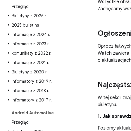
Wszystkie obsł
Przegląd
Zachęcamy wszys
Biuletyny z 2026 r
.
2025 bulletins
Ogłoszen
Informacje z 2024 r
.
Informacje z 2023 r
.
Oprócz łatwych 
Watch zawiera t
komunikaty z 2022 r
.
o aktualizacjach
Informacje z 2021 r
.
Biuletyny z 2020 r
.
Informatory z 2019 r
.
Najczęsts
Informacje z 2018 r
.
W tej sekcji zn
Informatory z 2017 r
.
biuletynu.
Android Automotive
1. Jak sprawdz
Przegląd
Poziomy aktual