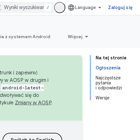
/
Zaloguj się
ia z systemem Android
Więcej
Na tej stronie
Ogłoszenia
trunk i zapewnić
Najczęstsze
wy w AOSP w drugim i
pytania
i
android-latest-
i odpowiedzi
dwoływać się do
Wersje
rtykule
Zmiany w AOSP
.