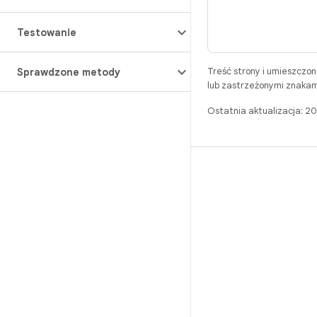
Testowanie
Treść strony i umieszczo
Sprawdzone metody
lub zastrzeżonymi znakam
Ostatnia aktualizacja: 
BUILD
Repozytorium Androida
Wymagania
Pobieranie
Wyświetl podgląd plików binarnych
Obrazy fabryczne
Pliki binarne sterowników