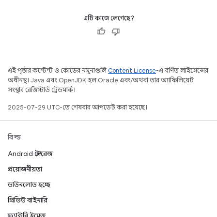
এটি কাজে লেগেছে?
এই পৃষ্ঠার কন্টেন্ট ও কোডের নমুনাগুলি
Content License
-এ বর্ণিত লাইসেন্সের
অধীনস্থ। Java এবং OpenJDK হল Oracle এবং/অথবা তার অ্যাফিলিয়েট
সংস্থার রেজিস্টার্ড ট্রেডমার্ক।
2025-07-29 UTC-তে শেষবার আপডেট করা হয়েছে।
বিল্ড
Android স্টোরেজ
প্রয়োজনীয়তা
ডাউনলোড হচ্ছে
প্রিভিউ বাইনারি
ফ্যাক্টরি ইমেজ