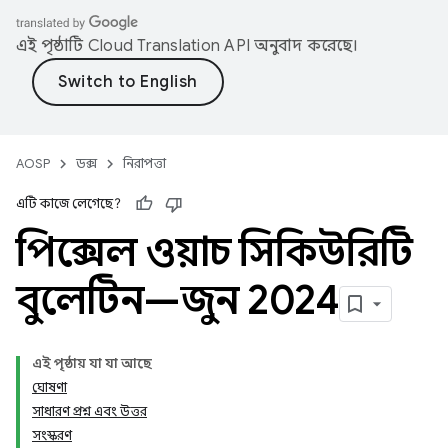
এই পৃষ্ঠাটি
Cloud Translation API
অনুবাদ করেছে।
AOSP
ডক্স
নিরাপত্তা
এটি কাজে লেগেছে?
পিক্সেল ওয়াচ সিকিউরিটি
বুলেটিন—জুন 2024
এই পৃষ্ঠায় যা যা আছে
ঘোষণা
সাধারণ প্রশ্ন এবং উত্তর
সংস্করণ